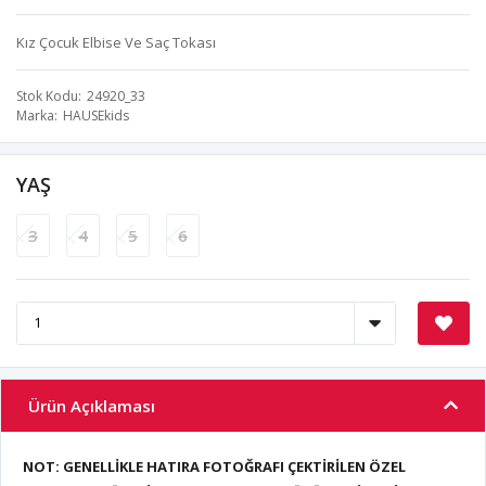
Kız Çocuk Elbise Ve Saç Tokası
Stok Kodu
24920_33
Marka
HAUSEkids
YAŞ
3
4
5
6
Ürün Açıklaması
NOT: GENELLİKLE HATIRA FOTOĞRAFI ÇEKTİRİLEN ÖZEL