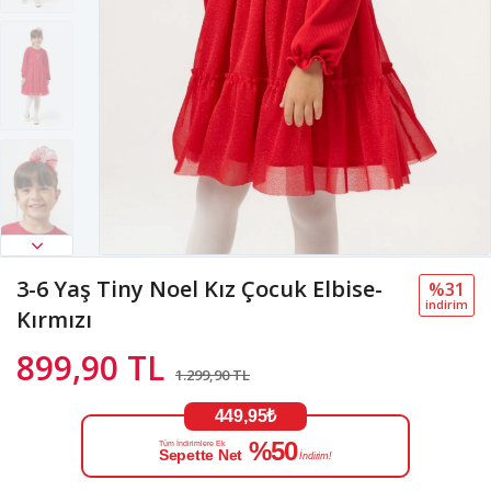
3-6 Yaş Tiny Noel Kız Çocuk Elbise-
%31
i̇ndi̇ri̇m
Kırmızı
899,90 TL
1.299,90 TL
449,95₺
%50
Tüm İndirimlere Ek
Sepette Net
İndirim!