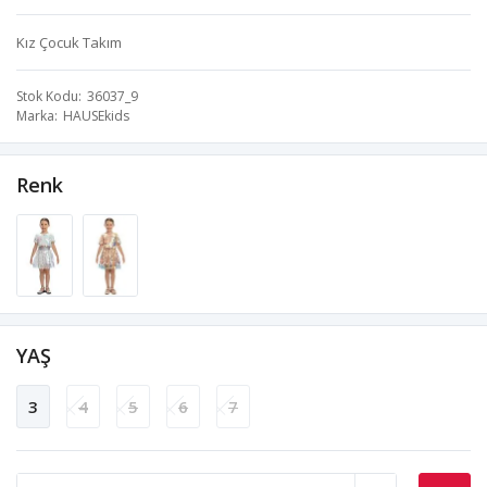
Kız Çocuk Takım
Stok Kodu
36037_9
Marka
HAUSEkids
Renk
YAŞ
3
4
5
6
7