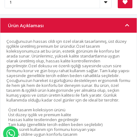
Ürün Açıklaması
Çocuğunuzun hassas cildi için özel olarak tasarlanmış, üst düzey
işçilikle üretilmiş premium bir üründür.Özel tasarım
koleksiyonumuza ait bu ürün, estetik görünüm ile konforu bir
arada sunar. Ürünlerimiz, yüksek kalite standartlarına uygun
olarak üretilmiş olup, hassas kalite kontrollerinden
geçirilmiştir.Özel dokusu ve özenli işçiliği sayesinde uzun süre
formunu korur ve gün boyu rahat kullanım sağlar. Tam kalıp yapısı
sayesinde genellikle tercih edilen beden rahatlıkla seçilebilir.
Çocuğunuzun hareket özgürlüğünü destekleyen ergonomik formu
ile hem şık hem de konforlu bir deneyim sunar. Bu ürün, özel
tasarım & işçilikli ürün kategorisinde yer almakta olup, seçkin
kumaş yapısı ve üstün üretim kalitesi ile fark yaratır. Günlük
kullanımda olduğu kadar özel günler için de ideal bir tercihtir.
Özel tasarım koleksiyon ürünü
Üst düzey işçilik ve premium kalite
Hassas kalite testlerinden geçirilmiştir
Tam kalıp (genellikle tercih edilen beden seçilebilir)
Uzun süreli kullanım için formunu koruyan yapı
WHATSAPP İLE SİPARİŞ VER
Çocuk cildine uygun konforlu tasarım