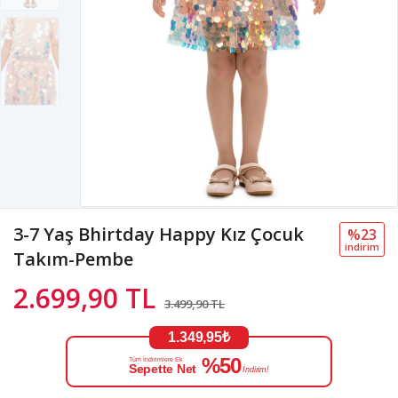
3-7 Yaş Bhirtday Happy Kız Çocuk
%23
i̇ndi̇ri̇m
Takım-Pembe
2.699,90 TL
3.499,90 TL
1.349,95₺
%50
Tüm İndirimlere Ek
Sepette Net
İndirim!