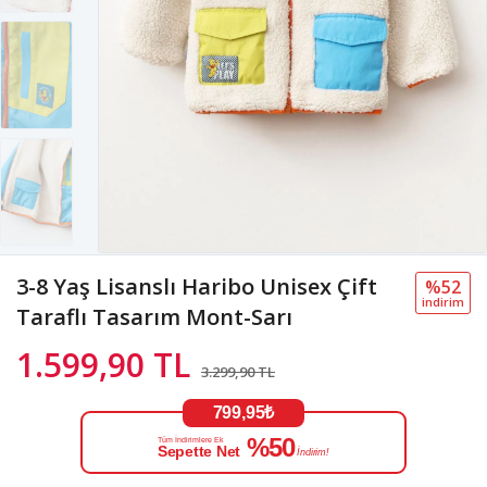
3-8 Yaş Lisanslı Haribo Unisex Çift
%52
i̇ndi̇ri̇m
Taraflı Tasarım Mont-Sarı
1.599,90 TL
3.299,90 TL
799,95₺
%50
Tüm İndirimlere Ek
Sepette Net
İndirim!