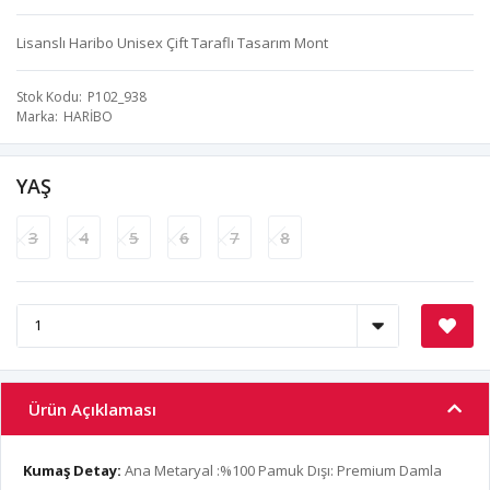
Lisanslı Haribo Unisex Çift Taraflı Tasarım Mont
Stok Kodu
P102_938
Marka
HARİBO
YAŞ
3
4
5
6
7
8
Ürün Açıklaması
Kumaş Detay:
Ana Metaryal :%100 Pamuk Dışı: Premium Damla