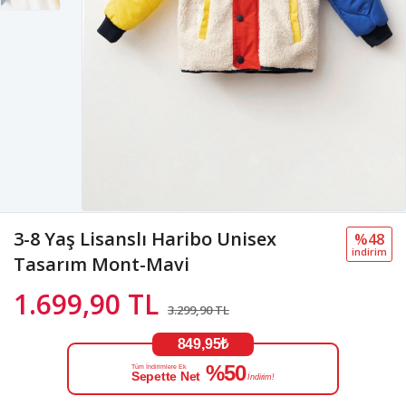
3-8 Yaş Lisanslı Haribo Unisex
%48
i̇ndi̇ri̇m
Tasarım Mont-Mavi
1.699,90 TL
3.299,90 TL
849,95₺
%50
Tüm İndirimlere Ek
Sepette Net
İndirim!