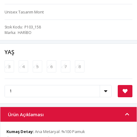
Unisex Tasarım Mont
Stok Kodu
P103_158
Marka
HARİBO
YAŞ
3
4
5
6
7
8
Ürün Açıklaması
Kumaş Detay:
Ana Metaryal :%100 Pamuk