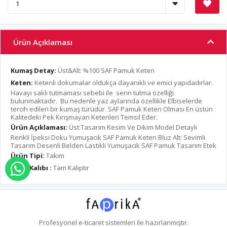
Ürün Açıklaması
Kumaş Detay:
Üst&Alt: %100 SAF Pamuk Keten
Keten:
Ketenli dokumalar oldukça dayanıklı ve emici yapıdadırlar.
Havayı saklı tutmaması sebebi ile serin tutma özelliği
bulunmaktadır. Bu nedenle yaz aylarında özellikle Elbiselerde
tercih edilen bir kumaş türüdür. SAF Pamuk Keten Olması En üstün
Kalitedeki Pek Kırışmayan Ketenleri Temsil Eder.
Ürün Açıklaması:
Üst:Tasarım Kesim Ve Dikim Model Detaylı
Renkli İpeksi Doku Yumuşacık SAF Pamuk Keten Bluz Alt: Sevimli
Tasarım Desenli Belden Lastikli Yumuşacık SAF Pamuk Tasarım Etek
Ürün Tipi:
Takım
Ürün Kalıbı :
Tam Kalıptır
WHATSAPP İLE SİPARİŞ VER
Profesyonel
e-ticaret
sistemleri ile hazırlanmıştır.