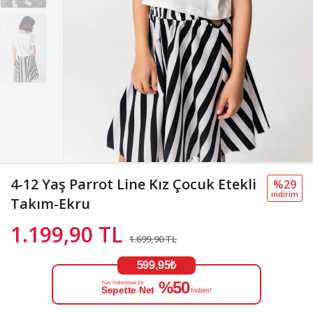
4-12 Yaş Parrot Line Kız Çocuk Etekli
%29
i̇ndi̇ri̇m
Takım-Ekru
1.199,90 TL
1.699,90 TL
599,95₺
%50
Tüm İndirimlere Ek
Sepette Net
İndirim!