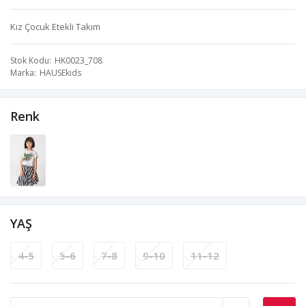
Kız Çocuk Etekli Takım
Stok Kodu
HK0023_708
Marka
HAUSEkids
Renk
YAŞ
4-5
5-6
7-8
9-10
11-12