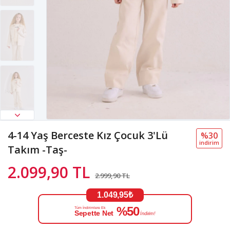
4-14 Yaş Berceste Kız Çocuk 3'Lü
%30
i̇ndi̇ri̇m
Takım -Taş-
2.099,90 TL
2.999,90 TL
1.049,95₺
%50
Tüm İndirimlere Ek
Sepette Net
İndirim!