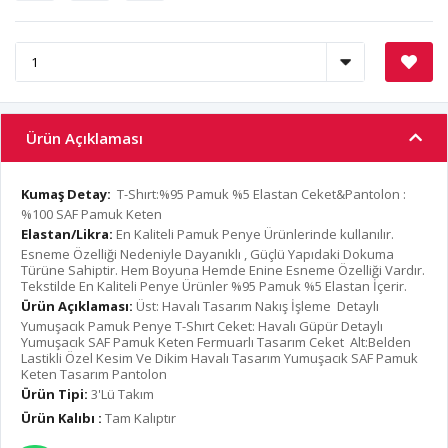
Ürün Açıklaması
Kumaş Detay:
T-Shırt:%95 Pamuk %5 Elastan Ceket&Pantolon :
%100 SAF Pamuk Keten
Elastan/Likra:
En Kaliteli Pamuk Penye Ürünlerinde kullanılır.
Esneme Özelliği Nedeniyle Dayanıklı , Güçlü Yapıdaki Dokuma
Türüne Sahiptir. Hem Boyuna Hemde Enine Esneme Özelliği Vardır.
Tekstilde En Kaliteli Penye Ürünler %95 Pamuk %5 Elastan İçerir.
Ürün Açıklaması:
Üst: Havalı Tasarım Nakış İşleme Detaylı
Yumuşacık Pamuk Penye T-Shırt Ceket: Havalı Güpür Detaylı
Yumuşacık SAF Pamuk Keten Fermuarlı Tasarım Ceket Alt:Belden
Lastikli Özel Kesim Ve Dikim Havalı Tasarım Yumuşacık SAF Pamuk
Keten Tasarım Pantolon
Ürün Tipi:
3'Lü Takım
Ürün Kalıbı :
Tam Kalıptır