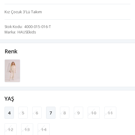
Kız Çocuk 3'Lü Takım
Stok Kodu
4000-015-016-T
Marka
HAUSEkids
Renk
YAŞ
4
5
6
7
8
9
10
11
12
13
14