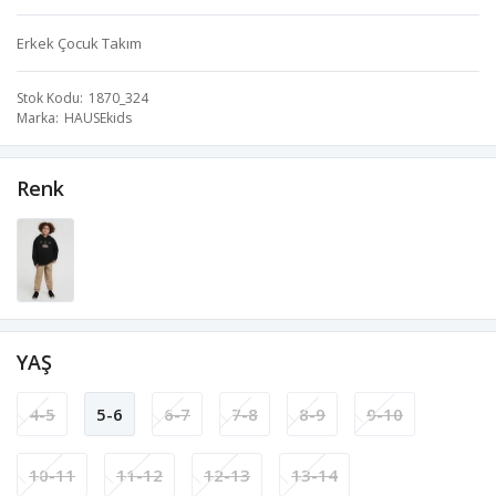
Erkek Çocuk Takım
Stok Kodu
1870_324
Marka
HAUSEkids
Renk
YAŞ
4-5
5-6
6-7
7-8
8-9
9-10
10-11
11-12
12-13
13-14