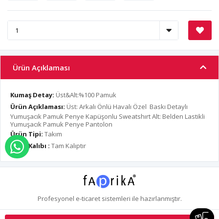
Ürün Açıklaması
Kumaş Detay:
Üst&Alt:%100 Pamuk
Ürün Açıklaması:
Üst: Arkalı Önlü Havalı Özel Baskı Detaylı
Yumuşacık Pamuk Penye Kapüşonlu Sweatshırt Alt: Belden Lastikli
Yumuşacık Pamuk Penye Pantolon
Ürün Tipi:
Takım
Ürün Kalıbı :
Tam Kalıptır
WHATSAPP İLE SİPARİŞ VER
Profesyonel
e-ticaret
sistemleri ile hazırlanmıştır.
S