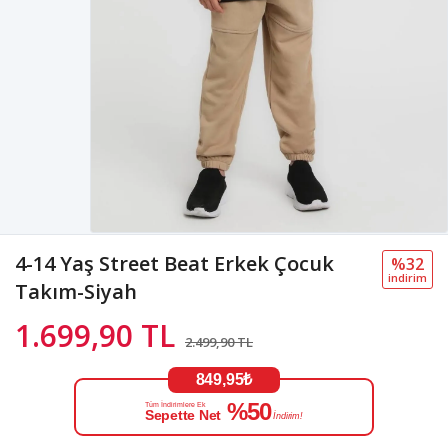
4-14 Yaş Street Beat Erkek Çocuk
%32
i̇ndi̇ri̇m
Takım-Siyah
1.699,90 TL
2.499,90 TL
849,95₺
%50
Tüm İndirimlere Ek
Sepette Net
İndirim!