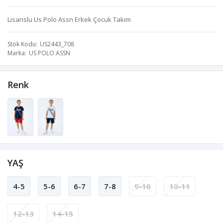
Lisanslu Us Polo Assn Erkek Çocuk Takım
Stok Kodu
US2443_708
Marka
US POLO ASSN
Renk
YAŞ
4-5
5-6
6-7
7-8
9-10
10-11
12-13
14-15