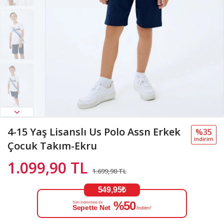
4-15 Yaş Lisanslı Us Polo Assn Erkek
%35
i̇ndi̇ri̇m
Çocuk Takım-Ekru
1.099,90 TL
1.699,90 TL
549,95₺
%50
Tüm İndirimlere Ek
Sepette Net
İndirim!