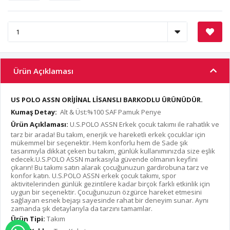
Ürün Açıklaması
US POLO ASSN ORİJİNAL LİSANSLI BARKODLU ÜRÜNÜDÜR.
Kumaş Detay:
Alt & Üst:%100 SAF Pamuk Penye
Ürün Açıklaması:
U.S.POLO ASSN Erkek çocuk takımı ile rahatlık ve
tarz bir arada! Bu takım, enerjik ve hareketli erkek çocuklar için
mükemmel bir seçenektir. Hem konforlu hem de Sade şık
tasarımıyla dikkat çeken bu takım, günlük kullanımınızda size eşlik
edecek.U.S.POLO ASSN markasıyla güvende olmanın keyfini
çıkarın! Bu takımı satın alarak çocuğunuzun gardırobuna tarz ve
konfor katın. U.S.POLO ASSN erkek çocuk takımı, spor
aktivitelerinden günlük gezintilere kadar birçok farklı etkinlik için
uygun bir seçenektir. Çocuğunuzun özgürce hareket etmesini
sağlayan esnek bejaşı sayesinde rahat bir deneyim sunar. Aynı
zamanda şık detaylarıyla da tarzını tamamlar.
Ürün Tipi:
Takım