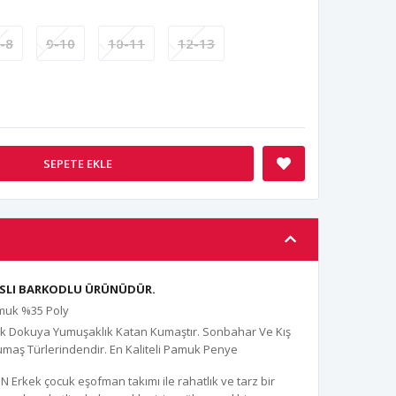
-8
9-10
10-11
12-13
SEPETE EKLE
ANSLI BARKODLU ÜRÜNÜDÜR.
amuk %35 Poly
uk Dokuya Yumuşaklık Katan Kumaştır. Sonbahar Ve Kış
umaş Türlerindendir. En Kaliteli Pamuk Penye
Erkek çocuk eşofman takımı ile rahatlık ve tarz bir