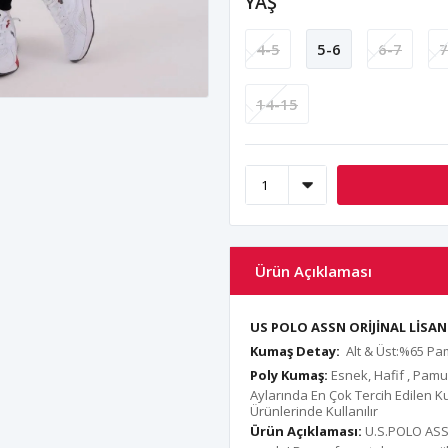
YAŞ
4-5
5-6
6-7
7
14-15
Ürün Açıklaması
US POLO ASSN ORİJİNAL LİS
Kumaş Detay:
Alt & Üst:%65 P
Poly Kumaş:
Esnek, Hafif , Pam
Aylarında En Çok Tercih Edilen K
Ürünlerinde Kullanılır
Ürün Açıklaması:
U.S.POLO ASSN 