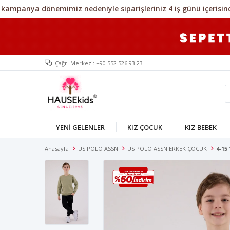
Çağrı Merkezi: +90 552 526 93 23
YENİ GELENLER
KIZ ÇOCUK
KIZ BEBEK
Anasayfa
US POLO ASSN
US POLO ASSN ERKEK ÇOCUK
4-15