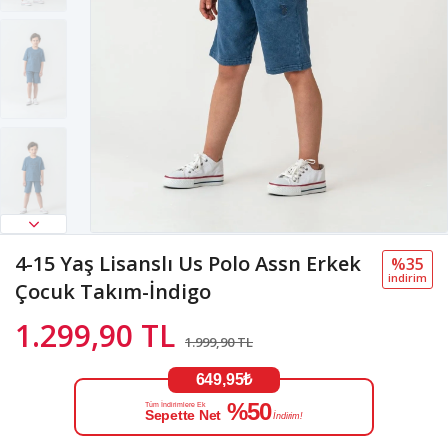
4-15 Yaş Lisanslı Us Polo Assn Erkek
%35
i̇ndi̇ri̇m
Çocuk Takım-İndigo
1.299,90 TL
1.999,90 TL
649,95₺
%50
Tüm İndirimlere Ek
Sepette Net
İndirim!