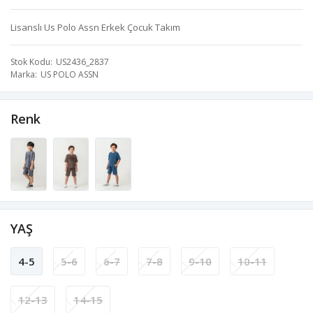
Lisanslı Us Polo Assn Erkek Çocuk Takım
Stok Kodu
US2436_2837
Marka
US POLO ASSN
Renk
YAŞ
4-5
5-6
6-7
7-8
9-10
10-11
12-13
14-15