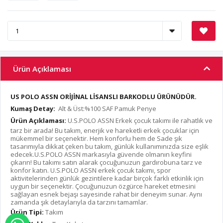
Ürün Açıklaması
US POLO ASSN ORİJİNAL LİSANSLI BARKODLU ÜRÜNÜDÜR.
Kumaş Detay:
Alt & Üst:%100 SAF Pamuk Penye
Ürün Açıklaması:
U.S.POLO ASSN Erkek çocuk takımı ile rahatlık ve
tarz bir arada! Bu takım, enerjik ve hareketli erkek çocuklar için
mükemmel bir seçenektir. Hem konforlu hem de Sade şık
tasarımıyla dikkat çeken bu takım, günlük kullanımınızda size eşlik
edecek.U.S.POLO ASSN markasıyla güvende olmanın keyfini
çıkarın! Bu takımı satın alarak çocuğunuzun gardırobuna tarz ve
konfor katın. U.S.POLO ASSN erkek çocuk takımı, spor
aktivitelerinden günlük gezintilere kadar birçok farklı etkinlik için
uygun bir seçenektir. Çocuğunuzun özgürce hareket etmesini
sağlayan esnek bejaşı sayesinde rahat bir deneyim sunar. Aynı
zamanda şık detaylarıyla da tarzını tamamlar.
Ürün Tipi:
Takım