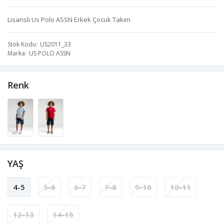
Lisanslı Us Polo ASSN Erkek Çocuk Takım
Stok Kodu
US2011_33
Marka
US POLO ASSN
Renk
YAŞ
4-5
5-6
6-7
7-8
9-10
10-11
12-13
14-15