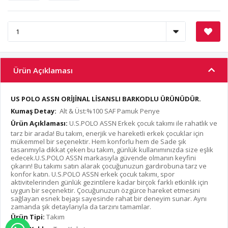
Ürün Açıklaması
US POLO ASSN ORİJİNAL LİSANSLI BARKODLU ÜRÜNÜDÜR.
Kumaş Detay:
Alt & Üst:%100 SAF Pamuk Penye
Ürün Açıklaması:
U.S.POLO ASSN Erkek çocuk takımı ile rahatlık ve
tarz bir arada! Bu takım, enerjik ve hareketli erkek çocuklar için
mükemmel bir seçenektir. Hem konforlu hem de Sade şık
tasarımıyla dikkat çeken bu takım, günlük kullanımınızda size eşlik
edecek.U.S.POLO ASSN markasıyla güvende olmanın keyfini
çıkarın! Bu takımı satın alarak çocuğunuzun gardırobuna tarz ve
konfor katın. U.S.POLO ASSN erkek çocuk takımı, spor
aktivitelerinden günlük gezintilere kadar birçok farklı etkinlik için
uygun bir seçenektir. Çocuğunuzun özgürce hareket etmesini
sağlayan esnek bejaşı sayesinde rahat bir deneyim sunar. Aynı
zamanda şık detaylarıyla da tarzını tamamlar.
Ürün Tipi:
Takım