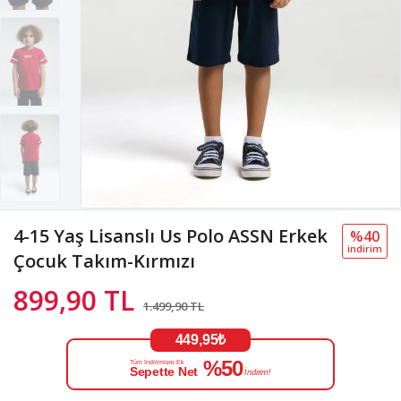
4-15 Yaş Lisanslı Us Polo ASSN Erkek
%40
i̇ndi̇ri̇m
Çocuk Takım-Kırmızı
899,90 TL
1.499,90 TL
449,95₺
%50
Tüm İndirimlere Ek
Sepette Net
İndirim!