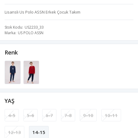
Lisanslı Us Polo ASSN Erkek Çocuk Takım
Stok Kodu
US2233_33
Marka
US POLO ASSN
Renk
YAŞ
4-5
5-6
6-7
7-8
9-10
10-11
12-13
14-15