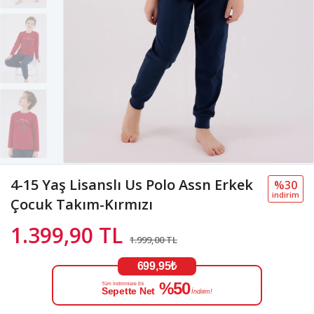
4-15 Yaş Lisanslı Us Polo Assn Erkek
%30
i̇ndi̇ri̇m
Çocuk Takım-Kırmızı
1.399,90 TL
1.999,00 TL
699,95₺
%50
Tüm İndirimlere Ek
Sepette Net
İndirim!