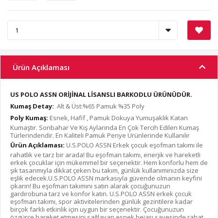
Ürün Açıklaması
US POLO ASSN ORİJİNAL LİSANSLI BARKODLU ÜRÜNÜDÜR.
Kumaş Detay:
Alt & Üst:%65 Pamuk %35 Poly
Poly Kumaş:
Esnek, Hafif , Pamuk Dokuya Yumuşaklık Katan
Kumaştır. Sonbahar Ve Kış Aylarında En Çok Tercih Edilen Kumaş
Türlerindendir. En Kaliteli Pamuk Penye Ürünlerinde Kullanılır
Ürün Açıklaması:
U.S.POLO ASSN Erkek çocuk eşofman takımı ile
rahatlık ve tarz bir arada! Bu eşofman takımı, enerjik ve hareketli
erkek çocuklar için mükemmel bir seçenektir. Hem konforlu hem de
şık tasarımıyla dikkat çeken bu takım, günlük kullanımınızda size
eşlik edecek.U.S.POLO ASSN markasıyla güvende olmanın keyfini
çıkarın! Bu eşofman takımını satın alarak çocuğunuzun
gardırobuna tarz ve konfor katın. U.S.POLO ASSN erkek çocuk
eşofman takımı, spor aktivitelerinden günlük gezintilere kadar
birçok farklı etkinlik için uygun bir seçenektir. Çocuğunuzun
özgürce hareket etmesini sağlayan esnek bejaşı sayesinde rahat