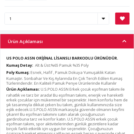
Ürün Açıklaması
US POLO ASSN ORİJİNAL LİSANSLI BARKODLU ÜRÜNÜDÜR.
Kumaş Detay:
Alt & Üst:%65 Pamuk %35 Poly
Poly Kumaş:
Esnek, Hafif , Pamuk Dokuya Yumuşaklık Katan
Kumaştır. Sonbahar Ve Kış Aylarında En Çok Tercih Edilen Kumaş
Türlerindendir. En Kaliteli Pamuk Penye Ürünlerinde Kullanılır
Ürün Açıklaması:
U.S.POLO ASSN Erkek çocuk eşofman takımı ile
rahatlık ve tarz bir arada! Bu eşofman takımı, enerjik ve hareketli
erkek çocuklar için mükemmel bir seçenektir. Hem konforlu hem de
şık tasarımıyla dikkat çeken bu takım, günlük kullanımınızda size
eşlik edecek.U.S.POLO ASSN markasıyla güvende olmanın keyfini
çıkarın! Bu eşofman takımını satın alarak çocuğunuzun
gardırobuna tarz ve konfor katın. U.S.POLO ASSN erkek çocuk
eşofman takımı, spor aktivitelerinden günlük gezintilere kadar
birçok farklı etkinlik için uygun bir seçenektir. Çocuğunuzun
özgürce hareket etmesini sağlayan esnek bejaşı sayesinde rahat