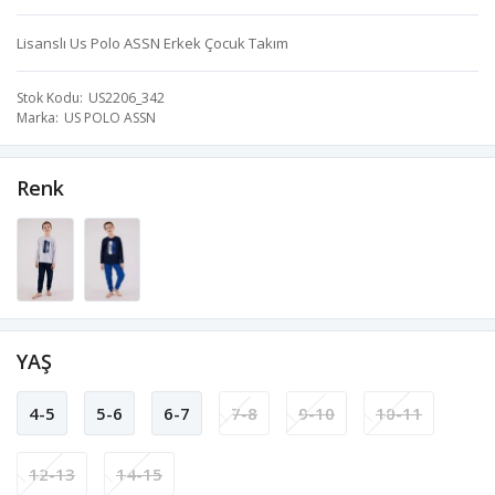
Lisanslı Us Polo ASSN Erkek Çocuk Takım
Stok Kodu
US2206_342
Marka
US POLO ASSN
Renk
YAŞ
4-5
5-6
6-7
7-8
9-10
10-11
12-13
14-15