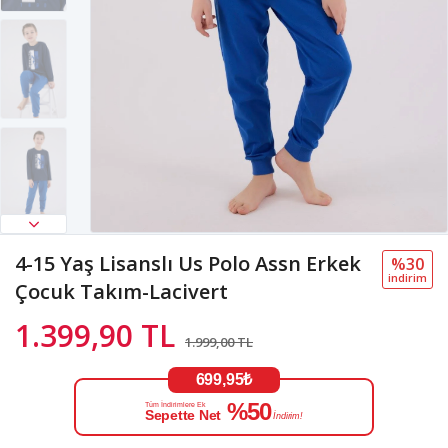
4-15 Yaş Lisanslı Us Polo Assn Erkek
%30
i̇ndi̇ri̇m
Çocuk Takım-Lacivert
1.399,90 TL
1.999,00 TL
699,95₺
%50
Tüm İndirimlere Ek
Sepette Net
İndirim!