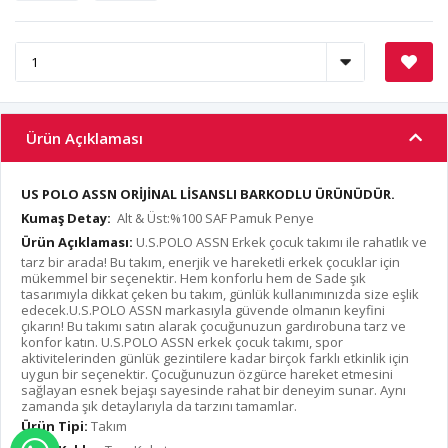
Ürün Açıklaması
US POLO ASSN ORİJİNAL LİSANSLI BARKODLU ÜRÜNÜDÜR.
Kumaş Detay:
Alt & Üst:%100 SAF Pamuk Penye
Ürün Açıklaması:
U.S.POLO ASSN Erkek çocuk takımı ile rahatlık ve
tarz bir arada! Bu takım, enerjik ve hareketli erkek çocuklar için
mükemmel bir seçenektir. Hem konforlu hem de Sade şık
tasarımıyla dikkat çeken bu takım, günlük kullanımınızda size eşlik
edecek.U.S.POLO ASSN markasıyla güvende olmanın keyfini
çıkarın! Bu takımı satın alarak çocuğunuzun gardırobuna tarz ve
konfor katın. U.S.POLO ASSN erkek çocuk takımı, spor
aktivitelerinden günlük gezintilere kadar birçok farklı etkinlik için
uygun bir seçenektir. Çocuğunuzun özgürce hareket etmesini
sağlayan esnek bejaşı sayesinde rahat bir deneyim sunar. Aynı
zamanda şık detaylarıyla da tarzını tamamlar.
Ürün Tipi:
Takım