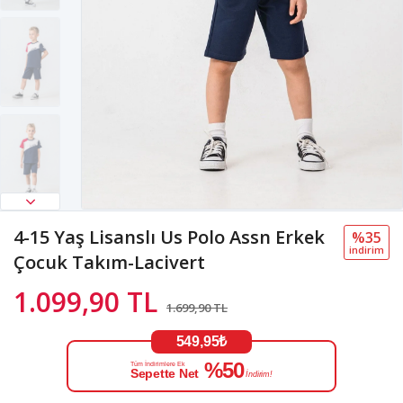
4-15 Yaş Lisanslı Us Polo Assn Erkek
%35
i̇ndi̇ri̇m
Çocuk Takım-Lacivert
1.099,90 TL
1.699,90 TL
549,95₺
%50
Tüm İndirimlere Ek
Sepette Net
İndirim!