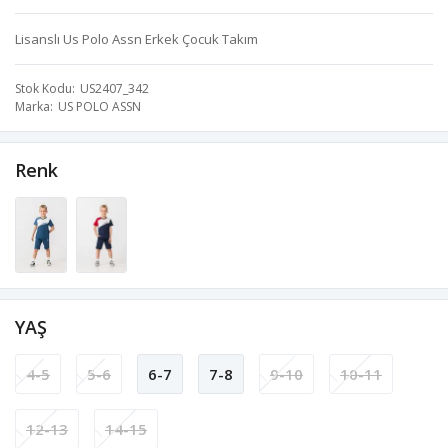
Lisanslı Us Polo Assn Erkek Çocuk Takım
Stok Kodu
US2407_342
Marka
US POLO ASSN
Renk
YAŞ
4-5
5-6
6-7
7-8
9-10
10-11
12-13
14-15