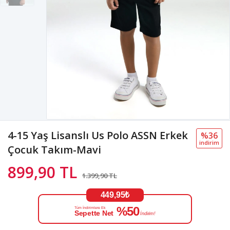
4-15 Yaş Lisanslı Us Polo ASSN Erkek
%36
i̇ndi̇ri̇m
Çocuk Takım-Mavi
899,90 TL
1.399,90 TL
449,95₺
%50
Tüm İndirimlere Ek
Sepette Net
İndirim!