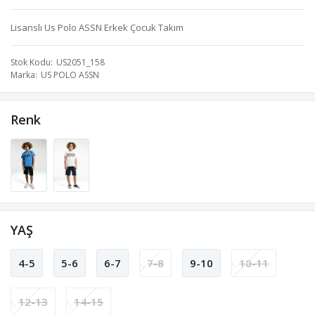
Lisanslı Us Polo ASSN Erkek Çocuk Takım
Stok Kodu
US2051_158
Marka
US POLO ASSN
Renk
YAŞ
4-5
5-6
6-7
7-8
9-10
10-11
12-13
14-15