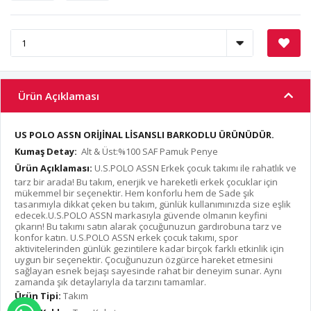
Ürün Açıklaması
US POLO ASSN ORİJİNAL LİSANSLI BARKODLU ÜRÜNÜDÜR.
Kumaş Detay:
Alt & Üst:%100 SAF Pamuk Penye
Ürün Açıklaması:
U.S.POLO ASSN Erkek çocuk takımı ile rahatlık ve
tarz bir arada! Bu takım, enerjik ve hareketli erkek çocuklar için
mükemmel bir seçenektir. Hem konforlu hem de Sade şık
tasarımıyla dikkat çeken bu takım, günlük kullanımınızda size eşlik
edecek.U.S.POLO ASSN markasıyla güvende olmanın keyfini
çıkarın! Bu takımı satın alarak çocuğunuzun gardırobuna tarz ve
konfor katın. U.S.POLO ASSN erkek çocuk takımı, spor
aktivitelerinden günlük gezintilere kadar birçok farklı etkinlik için
uygun bir seçenektir. Çocuğunuzun özgürce hareket etmesini
sağlayan esnek bejaşı sayesinde rahat bir deneyim sunar. Aynı
zamanda şık detaylarıyla da tarzını tamamlar.
Ürün Tipi:
Takım