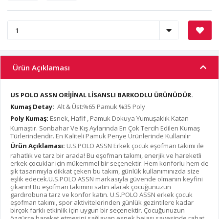
Ürün Açıklaması
US POLO ASSN ORİJİNAL LİSANSLI BARKODLU ÜRÜNÜDÜR.
Kumaş Detay:
Alt & Üst:%65 Pamuk %35 Poly
Poly Kumaş:
Esnek, Hafif , Pamuk Dokuya Yumuşaklık Katan
Kumaştır. Sonbahar Ve Kış Aylarında En Çok Tercih Edilen Kumaş
Türlerindendir. En Kaliteli Pamuk Penye Ürünlerinde Kullanılır
Ürün Açıklaması:
U.S.POLO ASSN Erkek çocuk eşofman takımı ile
rahatlık ve tarz bir arada! Bu eşofman takımı, enerjik ve hareketli
erkek çocuklar için mükemmel bir seçenektir. Hem konforlu hem de
şık tasarımıyla dikkat çeken bu takım, günlük kullanımınızda size
eşlik edecek.U.S.POLO ASSN markasıyla güvende olmanın keyfini
çıkarın! Bu eşofman takımını satın alarak çocuğunuzun
gardırobuna tarz ve konfor katın. U.S.POLO ASSN erkek çocuk
eşofman takımı, spor aktivitelerinden günlük gezintilere kadar
birçok farklı etkinlik için uygun bir seçenektir. Çocuğunuzun
özgürce hareket etmesini sağlayan esnek bejaşı sayesinde rahat