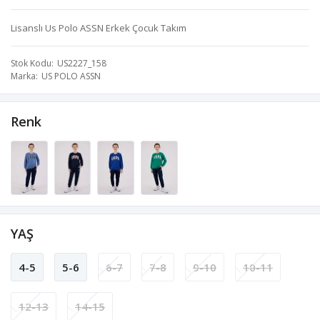
Lisanslı Us Polo ASSN Erkek Çocuk Takım
Stok Kodu
US2227_158
Marka
US POLO ASSN
Renk
YAŞ
4-5
5-6
6-7
7-8
9-10
10-11
12-13
14-15