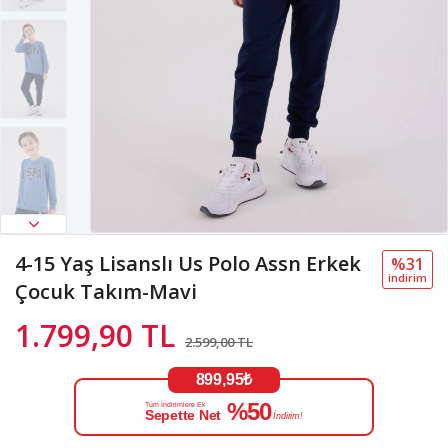
4-15 Yaş Lisanslı Us Polo Assn Erkek
%31
i̇ndi̇ri̇m
Çocuk Takım-Mavi
1.799,90 TL
2.599,00 TL
899,95₺
%50
Tüm İndirimlere Ek
Sepette Net
İndirim!