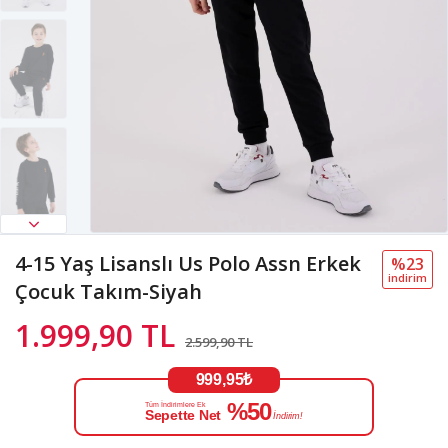
4-15 Yaş Lisanslı Us Polo Assn Erkek
%23
i̇ndi̇ri̇m
Çocuk Takım-Siyah
1.999,90 TL
2.599,90 TL
999,95₺
%50
Tüm İndirimlere Ek
Sepette Net
İndirim!