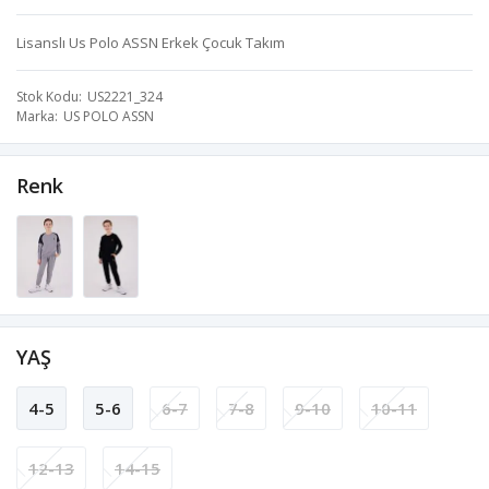
Lisanslı Us Polo ASSN Erkek Çocuk Takım
Stok Kodu
US2221_324
Marka
US POLO ASSN
Renk
YAŞ
4-5
5-6
6-7
7-8
9-10
10-11
12-13
14-15