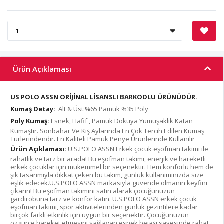
Ürün Açıklaması
US POLO ASSN ORİJİNAL LİSANSLI BARKODLU ÜRÜNÜDÜR.
Kumaş Detay:
Alt & Üst:%65 Pamuk %35 Poly
Poly Kumaş:
Esnek, Hafif , Pamuk Dokuya Yumuşaklık Katan
Kumaştır. Sonbahar Ve Kış Aylarında En Çok Tercih Edilen Kumaş
Türlerindendir. En Kaliteli Pamuk Penye Ürünlerinde Kullanılır
Ürün Açıklaması:
U.S.POLO ASSN Erkek çocuk eşofman takımı ile
rahatlık ve tarz bir arada! Bu eşofman takımı, enerjik ve hareketli
erkek çocuklar için mükemmel bir seçenektir. Hem konforlu hem de
şık tasarımıyla dikkat çeken bu takım, günlük kullanımınızda size
eşlik edecek.U.S.POLO ASSN markasıyla güvende olmanın keyfini
çıkarın! Bu eşofman takımını satın alarak çocuğunuzun
gardırobuna tarz ve konfor katın. U.S.POLO ASSN erkek çocuk
eşofman takımı, spor aktivitelerinden günlük gezintilere kadar
birçok farklı etkinlik için uygun bir seçenektir. Çocuğunuzun
özgürce hareket etmesini sağlayan esnek bejaşı sayesinde rahat