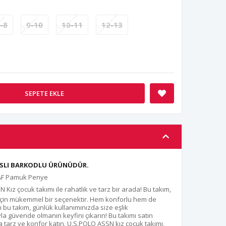
-8
9-10
10-11
12-13
SEPETE EKLE
ANSLI BARKODLU ÜRÜNÜDÜR.
SAF Pamuk Penye
Kız çocuk takımı ile rahatlık ve tarz bir arada! Bu takım,
r için mükemmel bir seçenektir. Hem konforlu hem de
 bu takım, günlük kullanımınızda size eşlik
 güvende olmanın keyfini çıkarın! Bu takımı satın
tarz ve konfor katın. U.S.POLO ASSN kız çocuk takımı,