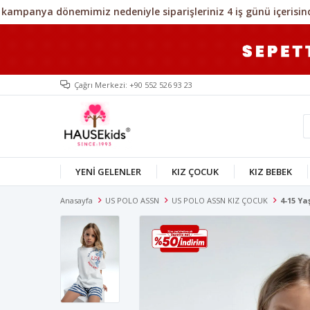
Çağrı Merkezi: +90 552 526 93 23
YENİ GELENLER
KIZ ÇOCUK
KIZ BEBEK
Anasayfa
US POLO ASSN
US POLO ASSN KIZ ÇOCUK
4-15 Ya