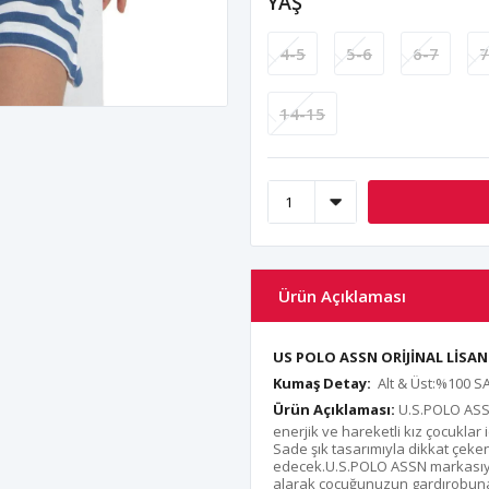
YAŞ
4-5
5-6
6-7
7
14-15
Ürün Açıklaması
US POLO ASSN ORİJİNAL LİS
Kumaş Detay:
Alt & Üst:%100 
Ürün Açıklaması:
U.S.POLO ASSN 
enerjik ve hareketli kız çocukla
Sade şık tasarımıyla dikkat çeken
edecek.U.S.POLO ASSN markasıyla
alarak çocuğunuzun gardırobuna 