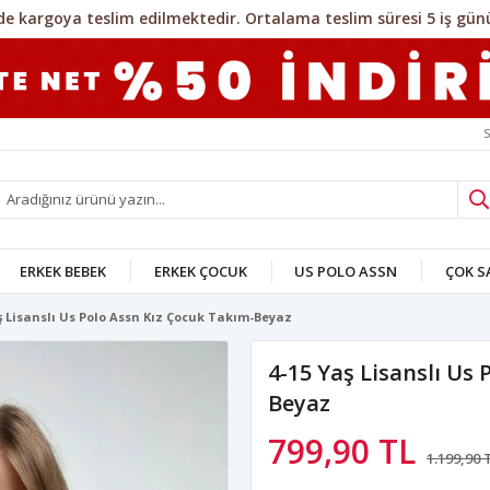
S
ERKEK BEBEK
ERKEK ÇOCUK
US POLO ASSN
ÇOK 
ş Lisanslı Us Polo Assn Kız Çocuk Takım-Beyaz
4-15 Yaş Lisanslı Us
Beyaz
799,90 TL
1.199,90 