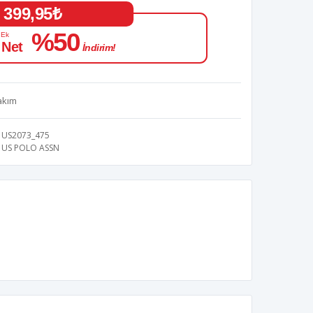
399,95₺
%50
 Ek
 Net
İndirim!
akım
US2073_475
US POLO ASSN