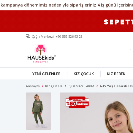
Çağrı Merkezi: +90 552 526 93 23
YENİ GELENLER
KIZ ÇOCUK
KIZ BEBEK
Anasayfa
KIZ ÇOCUK
EŞOFMAN TAKIM
4-15 Yaş Lisanslı U