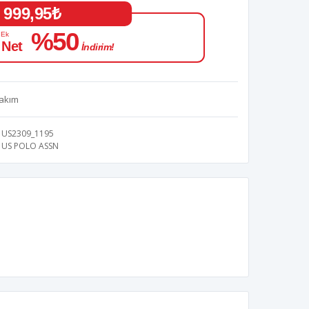
999,95₺
%50
 Ek
 Net
İndirim!
Takım
US2309_1195
US POLO ASSN