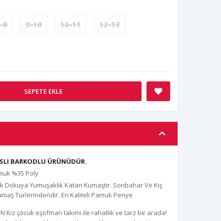
-8
9-10
10-11
12-13
SEPETE EKLE
ANSLI BARKODLU ÜRÜNÜDÜR.
amuk %35 Poly
uk Dokuya Yumuşaklık Katan Kumaştır. Sonbahar Ve Kış
umaş Türlerindendir. En Kaliteli Pamuk Penye
Kız çocuk eşofman takımı ile rahatlık ve tarz bir arada!