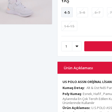
YAŞ
4-5
5-6
6-7
7
14-15
Ürün Açıklaması
US POLO ASSN ORİJİNAL LİS
Kumaş Detay:
Alt & Üst:%65 P
Poly Kumaş:
Esnek, Hafif , Pam
Aylarında En Çok Tercih Edilen K
Ürünlerinde Kullanılır
Ürün Açıklaması:
U.S.POLO ASSN 