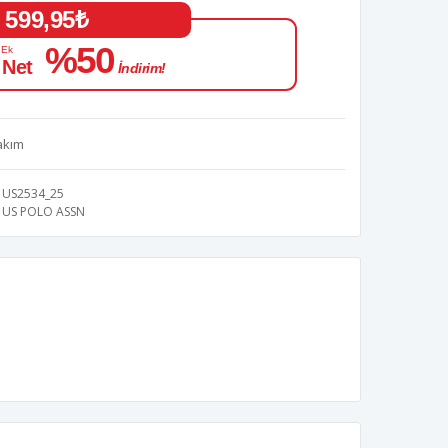
599,95₺
%50
 Ek
 Net
İndirim!
akım
US2534_25
US POLO ASSN