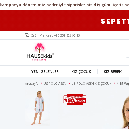
Çağrı Merkezi: +90 552 526 93 23
YENİ GELENLER
KIZ ÇOCUK
KIZ BEBEK
Anasayfa
US POLO ASSN
US POLO ASSN KIZ ÇOCUK
4-15 Ya