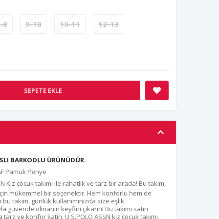
-8
9-10
10-11
12-13
SEPETE EKLE
ANSLI BARKODLU ÜRÜNÜDÜR.
SAF Pamuk Penye
Kız çocuk takımı ile rahatlık ve tarz bir arada! Bu takım,
r için mükemmel bir seçenektir. Hem konforlu hem de
 bu takım, günlük kullanımınızda size eşlik
 güvende olmanın keyfini çıkarın! Bu takımı satın
tarz ve konfor katın. U.S.POLO ASSN kız çocuk takımı,