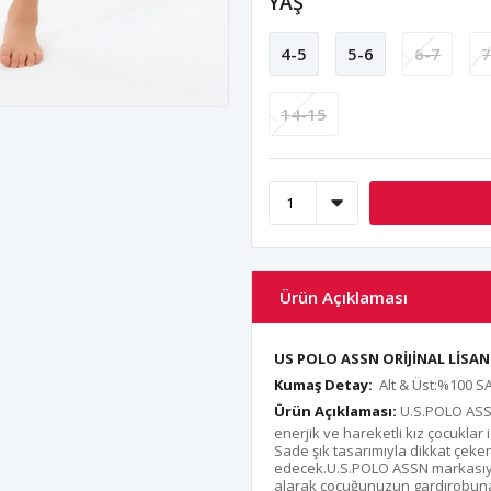
YAŞ
4-5
5-6
6-7
7
14-15
Ürün Açıklaması
US POLO ASSN ORİJİNAL LİS
Kumaş Detay:
Alt & Üst:%100 
Ürün Açıklaması:
U.S.POLO ASSN 
enerjik ve hareketli kız çocukla
Sade şık tasarımıyla dikkat çeken
edecek.U.S.POLO ASSN markasıyla
alarak çocuğunuzun gardırobuna 