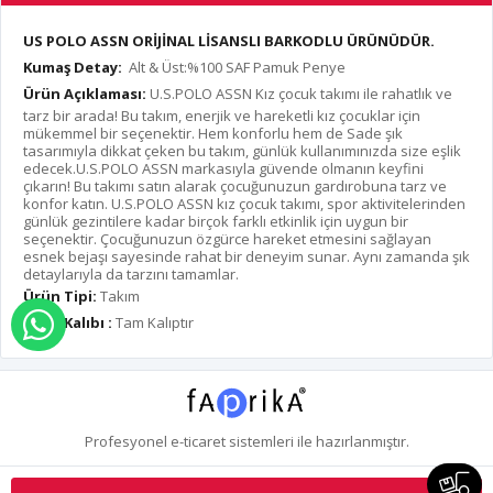
US POLO ASSN ORİJİNAL LİSANSLI BARKODLU ÜRÜNÜDÜR.
Kumaş Detay:
Alt & Üst:%100 SAF Pamuk Penye
Ürün Açıklaması:
U.S.POLO ASSN Kız çocuk takımı ile rahatlık ve
tarz bir arada! Bu takım, enerjik ve hareketli kız çocuklar için
mükemmel bir seçenektir. Hem konforlu hem de Sade şık
tasarımıyla dikkat çeken bu takım, günlük kullanımınızda size eşlik
edecek.U.S.POLO ASSN markasıyla güvende olmanın keyfini
çıkarın! Bu takımı satın alarak çocuğunuzun gardırobuna tarz ve
konfor katın. U.S.POLO ASSN kız çocuk takımı, spor aktivitelerinden
günlük gezintilere kadar birçok farklı etkinlik için uygun bir
seçenektir. Çocuğunuzun özgürce hareket etmesini sağlayan
esnek bejaşı sayesinde rahat bir deneyim sunar. Aynı zamanda şık
detaylarıyla da tarzını tamamlar.
Ürün Tipi:
Takım
Ürün Kalıbı :
Tam Kalıptır
WHATSAPP İLE SİPARİŞ VER
Profesyonel
e-ticaret
sistemleri ile hazırlanmıştır.
S