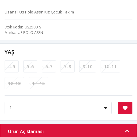
Lisanslı Us Polo Assn Kız Çocuk Takım
Stok Kodu
US2500_9
Marka
US POLO ASSN
YAŞ
4-5
5-6
6-7
7-8
9-10
10-11
12-13
14-15
Ürün Açıklaması