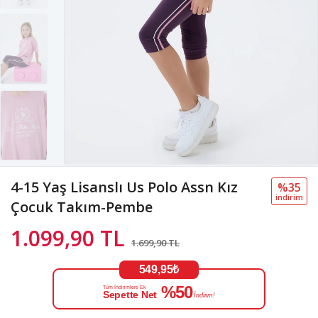
4-15 Yaş Lisanslı Us Polo Assn Kız
%35
i̇ndi̇ri̇m
Çocuk Takım-Pembe
1.099,90 TL
1.699,90 TL
549,95₺
%50
Tüm İndirimlere Ek
Sepette Net
İndirim!