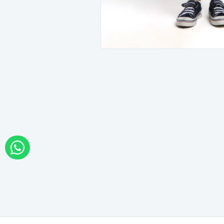
WHATSAPP İLE SİPARİŞ VER