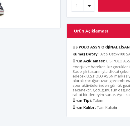
Ürün Açıklaması
US POLO ASSN ORİJİNAL LİS
Kumaş Detay:
Alt & Üst:%100 
Ürün Açıklaması:
U.S.POLO ASSN 
enerjik ve hareketli kız çocukla
Sade şık tasarımıyla dikkat çeken
edecek.U.S.POLO ASSN markasıyla
alarak çocuğunuzun gardırobuna 
spor aktivitelerinden günlük gezin
seçenektir. Çocuğunuzun özgürc
rahat bir deneyim sunar. Aynı za
Ürün Tipi:
Takım
Ürün Kalıbı :
Tam Kalıptır