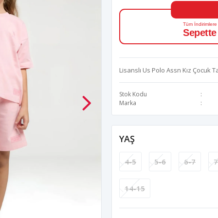
Tüm İndirimlere
Sepette
Lisanslı Us Polo Assn Kız Çocuk T
Stok Kodu
Marka
YAŞ
4-5
5-6
6-7
7
14-15