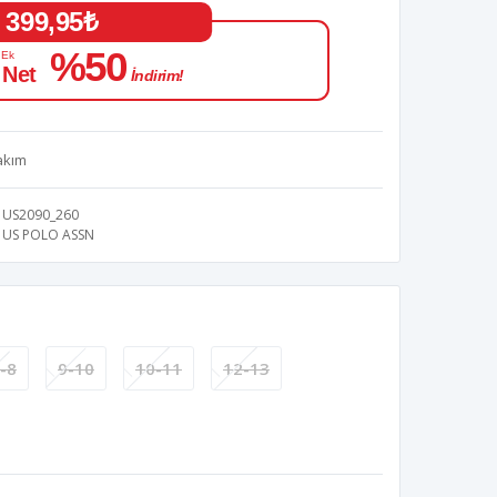
399,95₺
%50
 Ek
 Net
İndirim!
akım
US2090_260
US POLO ASSN
-8
9-10
10-11
12-13