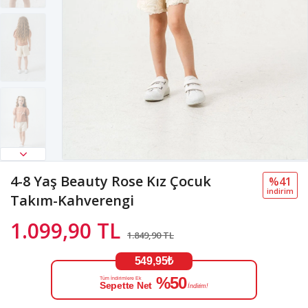
4-8 Yaş Beauty Rose Kız Çocuk
%41
i̇ndi̇ri̇m
Takım-Kahverengi
1.099,90 TL
1.849,90 TL
549,95₺
%50
Tüm İndirimlere Ek
Sepette Net
İndirim!