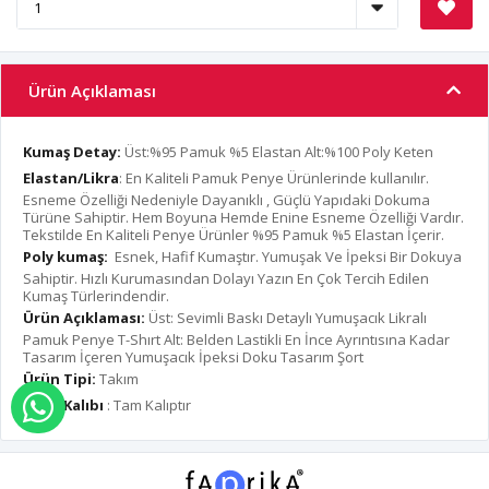
Ürün Açıklaması
Kumaş Detay:
Üst:%95 Pamuk %5 Elastan Alt:%100 Poly Keten
Elastan/Likra
: En Kaliteli Pamuk Penye Ürünlerinde kullanılır.
Esneme Özelliği Nedeniyle Dayanıklı , Güçlü Yapıdaki Dokuma
Türüne Sahiptir. Hem Boyuna Hemde Enine Esneme Özelliği Vardır.
Tekstilde En Kaliteli Penye Ürünler %95 Pamuk %5 Elastan İçerir.
Poly kumaş:
Esnek, Hafif Kumaştır. Yumuşak Ve İpeksi Bir Dokuya
Sahiptir. Hızlı Kurumasından Dolayı Yazın En Çok Tercih Edilen
Kumaş Türlerindendir.
Ürün Açıklaması:
Üst: Sevimli Baskı Detaylı Yumuşacık Likralı
Pamuk Penye T-Shırt Alt: Belden Lastikli En İnce Ayrıntısına Kadar
Tasarım İçeren Yumuşacık İpeksi Doku Tasarım Şort
Ürün Tipi:
Takım
Ürün Kalıbı
: Tam Kalıptır
WHATSAPP İLE SİPARİŞ VER