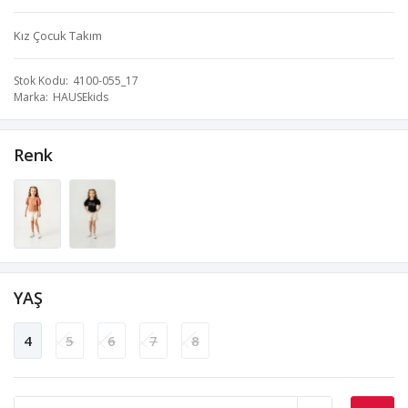
Kız Çocuk Takım
Stok Kodu
4100-055_17
Marka
HAUSEkids
Renk
YAŞ
4
5
6
7
8