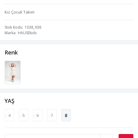
Kız Çocuk Takım
Stok Kodu
1038_938
Marka
HAUSEkids
Renk
YAŞ
4
5
6
7
8