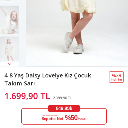
4-8 Yaş Daisy Lovelye Kız Çocuk
%29
i̇ndi̇ri̇m
Takım-Sarı
1.699,90 TL
2.399,90 TL
849,95₺
%50
Tüm İndirimlere Ek
Sepette Net
İndirim!