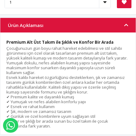
Ürün Açıklaması
Premium Alt Üst Takım ile Şıklık ve Konfor Bir Arada
Çocuğunuzun gün boyu rahat hareket edebilmesi ve stil sahibi
görünmesi için özel olarak tasarlanan premium alt üst takım,
yüksek kaliteli kumaşı ve modern tasarım detaylarıyla fark yaratır.
Yumuşak dokulu, nefes alabilen kumaş yapısı sayesinde
maksimum konfor sunarken dayanıklı yapısıyla uzun süreli
kullanım sağlar.
Esnek kalıbı hareket özgürlüğünü desteklerken, şık ve zamansız
tasarımı günlük kombinlerden özel anlara kadar her ortamda
rahatlıkla kullanılabilir. Kaliteli dikiş yapısı ve özenle seçilmiş
kumaşı sayesinde formunu ve şıklığını korur.
✔ Premium kalite ve dayanıklı kumaş
✔ Yumuşak ve nefes alabilen konforlu yapı
✔ Esnek ve rahat kullanım
✔ Şık, modern ve zamansız tasarım
✔ Günlük ve özel kombinlere uyum sağlayan stil
Konfor ve şıklığı bir arada sunan bu özel takım ile çocuk
WHATSAPP İLE SİPARİŞ VER
modasında fark yaratın.