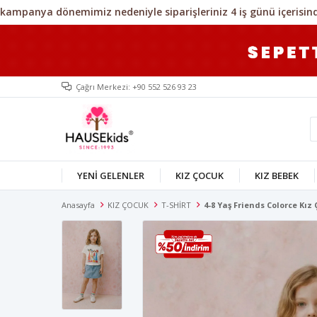
Çağrı Merkezi: +90 552 526 93 23
YENİ GELENLER
KIZ ÇOCUK
KIZ BEBEK
Anasayfa
KIZ ÇOCUK
T-SHİRT
4-8 Yaş Friends Colorce Kız