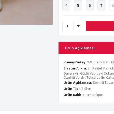
4
5
6
7
Ürün Açıklaması
Kumaş Detay:
%95 Pamuk %5 El
Elastan/Likra:
En Kaliteli Pamuk
Dayanıklı , Güçlü Yapıdaki Dok
Özelliği Vardır. Tekstilde En Kal
Ürün Açıklaması:
Sevimli Tasar
Ürün Tipi:
T-Shırt
Ürün Kalıbı :
Tam Kalıptır