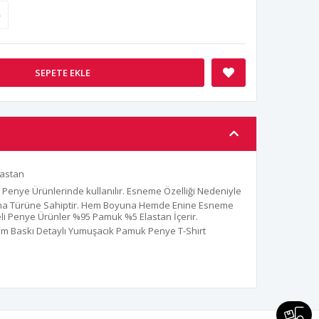
8
SEPETE EKLE
astan
 Penye Ürünlerinde kullanılır. Esneme Özelliği Nedeniyle
uma Türüne Sahiptir. Hem Boyuna Hemde Enine Esneme
iteli Penye Ürünler %95 Pamuk %5 Elastan İçerir.
ım Baskı Detaylı Yumuşacık Pamuk Penye T-Shırt
S