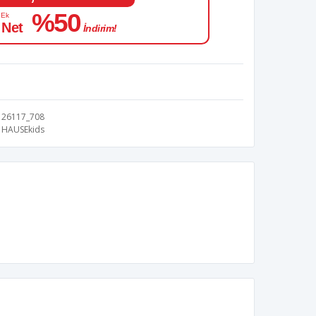
%50
 Ek
 Net
İndirim!
26117_708
HAUSEkids