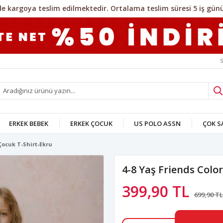
S
ERKEK BEBEK
ERKEK ÇOCUK
US POLO ASSN
ÇOK 
 Çocuk T-Shirt-Ekru
4-8 Yaş Friends Colo
399,90 TL
699,90 TL