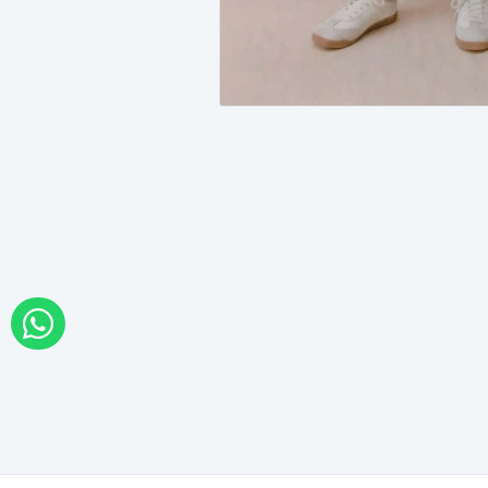
WHATSAPP İLE SİPARİŞ VER