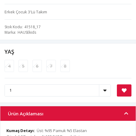
Erkek Çocuk 3'Lü Takım
Stok Kodu
41518_17
Marka
HAUSEkids
YAŞ
4
5
6
7
8
Ürün Açıklaması
Kumaş Detayı:
Üst: %95 Pamuk %5 Elastan