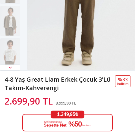
4-8 Yaş Great Liam Erkek Çocuk 3'Lü
%33
i̇ndi̇ri̇m
Takım-Kahverengi
2.699,90 TL
3.999,90 TL
1.349,95₺
%50
Tüm İndirimlere Ek
Sepette Net
İndirim!