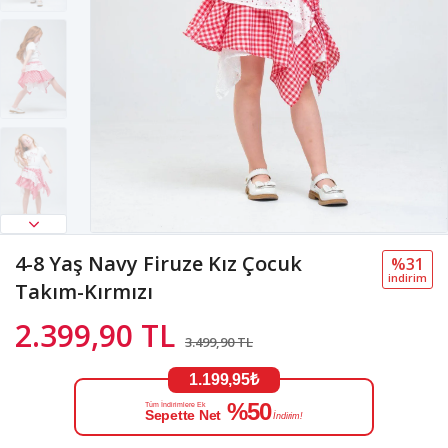
4-8 Yaş Navy Firuze Kız Çocuk
%31
i̇ndi̇ri̇m
Takım-Kırmızı
2.399,90 TL
3.499,90 TL
1.199,95₺
%50
Tüm İndirimlere Ek
Sepette Net
İndirim!