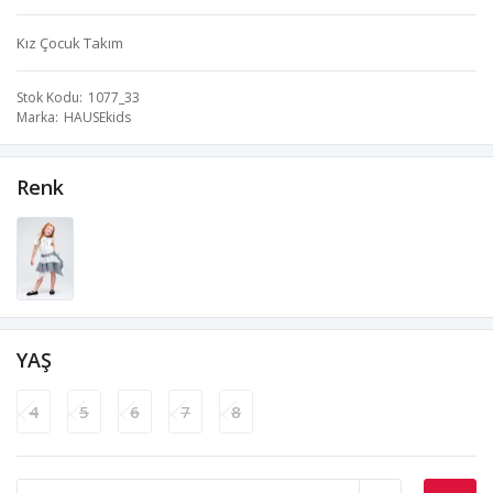
Kız Çocuk Takım
Stok Kodu
1077_33
Marka
HAUSEkids
Renk
YAŞ
4
5
6
7
8