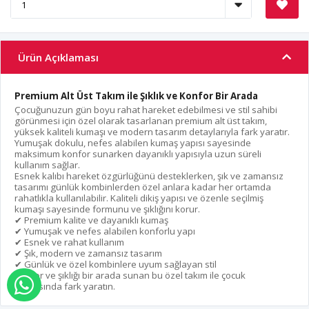
Ürün Açıklaması
Premium Alt Üst Takım ile Şıklık ve Konfor Bir Arada
Çocuğunuzun gün boyu rahat hareket edebilmesi ve stil sahibi
görünmesi için özel olarak tasarlanan premium alt üst takım,
yüksek kaliteli kumaşı ve modern tasarım detaylarıyla fark yaratır.
Yumuşak dokulu, nefes alabilen kumaş yapısı sayesinde
maksimum konfor sunarken dayanıklı yapısıyla uzun süreli
kullanım sağlar.
Esnek kalıbı hareket özgürlüğünü desteklerken, şık ve zamansız
tasarımı günlük kombinlerden özel anlara kadar her ortamda
rahatlıkla kullanılabilir. Kaliteli dikiş yapısı ve özenle seçilmiş
kumaşı sayesinde formunu ve şıklığını korur.
✔ Premium kalite ve dayanıklı kumaş
✔ Yumuşak ve nefes alabilen konforlu yapı
✔ Esnek ve rahat kullanım
✔ Şık, modern ve zamansız tasarım
✔ Günlük ve özel kombinlere uyum sağlayan stil
Konfor ve şıklığı bir arada sunan bu özel takım ile çocuk
WHATSAPP İLE SİPARİŞ VER
modasında fark yaratın.