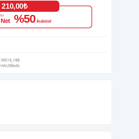
210,00₺
%50
 Ek
 Net
İndirim!
36516_188
HAUSEkids