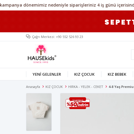
Çağrı Merkezi: +90 552 526 93 23
YENİ GELENLER
KIZ ÇOCUK
KIZ BEBEK
Anasayfa
KIZ ÇOCUK
HIRKA - YELEK - CEKET
4-8 Yaş Premiu