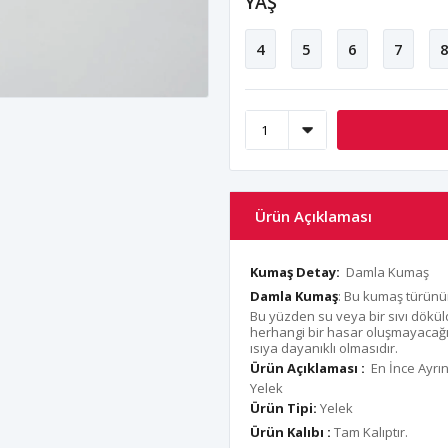
YAŞ
4
5
6
7
Ürün Açıklaması
Kumaş Detay:
Damla Kumaş
Damla Kumaş
: Bu kumaş türünün
Bu yüzden su veya bir sıvı dökül
herhangi bir hasar oluşmayacağını
ısıya dayanıklı olmasıdır.
Ürün Açıklaması :
En İnce Ayrı
Yelek
Ürün Tipi:
Yelek
Ürün Kalıbı :
Tam Kalıptır.