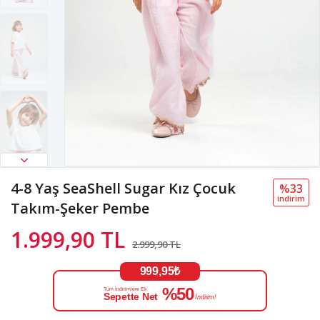
4-8 Yaş SeaShell Sugar Kız Çocuk
%33
i̇ndi̇ri̇m
Takım-Şeker Pembe
1.999,90 TL
2.999,90 TL
999,95₺
%50
Tüm İndirimlere Ek
Sepette Net
İndirim!