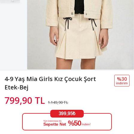
4-9 Yaş Mia Girls Kız Çocuk Şort
%30
i̇ndi̇ri̇m
Etek-Bej
799,90 TL
1.149,90 TL
399,95₺
%50
Tüm İndirimlere Ek
Sepette Net
İndirim!