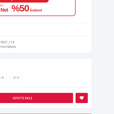
%50
 Ek
 Net
İndirim!
9027_118
HAUSEkids
-8
8-9
SEPETE EKLE