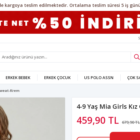
S
ERKEK BEBEK
ERKEK ÇOCUK
US POLO ASSN
ÇOK 
 Sweat-Krem
4-9 Yaş Mia Girls Kı
459,90 TL
679,90 TL