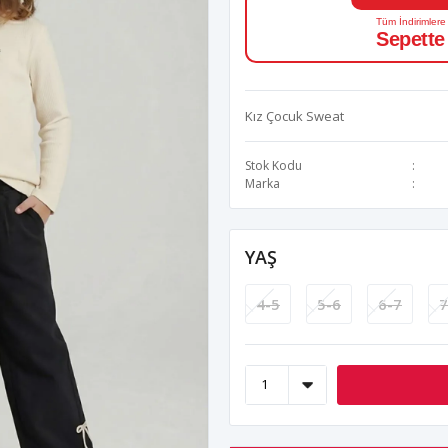
Tüm İndirimlere
Sepette
Kız Çocuk Sweat
Stok Kodu
Marka
YAŞ
4-5
5-6
6-7
7