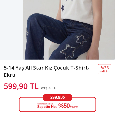
5-14 Yaş All Star Kız Çocuk T-Shirt-
%33
i̇ndi̇ri̇m
Ekru
599,90 TL
899,90 TL
299,95₺
%50
Tüm İndirimlere Ek
Sepette Net
İndirim!