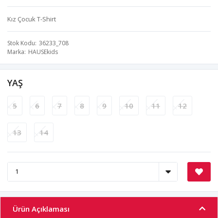
Kız Çocuk T-Shirt
Stok Kodu
36233_708
Marka
HAUSEkids
YAŞ
5
6
7
8
9
10
11
12
13
14
Ürün Açıklaması