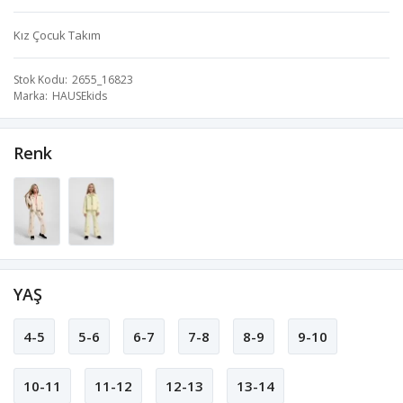
Kız Çocuk Takım
Stok Kodu
2655_16823
Marka
HAUSEkids
Renk
YAŞ
4-5
5-6
6-7
7-8
8-9
9-10
10-11
11-12
12-13
13-14