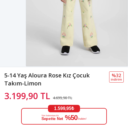
5-14 Yaş Aloura Rose Kız Çocuk
%32
i̇ndi̇ri̇m
Takım-Limon
3.199,90 TL
4.699,90 TL
1.599,95₺
%50
Tüm İndirimlere Ek
Sepette Net
İndirim!