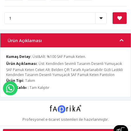
Ürün Açıklaması
Kumaş Detay:
Üst&Alt: %100 SAF Pamuk Keten.
Ürün Açıklaması:
Üst: Kendinden Sevimli Tasarım Desenli Yumuşacık
SAF Pamuk Keten Ceket Alt: Belden Çift Taraflı Ayarlanabilir Gizli Lastikli
Kendinden Tasarım Desenli Yumuşacık SAF Pamuk Keten Pantolon
Ürün Tipi:
Takım
Ürün Kalıbı :
Tam Kalıptır
WHATSAPP İLE SİPARİŞ VER
Profesyonel
e-ticaret
sistemleri ile hazırlanmıştır.
S