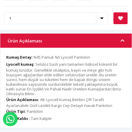
Ürün Açıklaması
Kumaş Detay
::%95 Pamuk %5 Lyocell Pantolon
Lyocell kumaş:
Selüloz bazlı yani tamamen bitkisel kökenli bir
kumaş türüdür. Genellikle okaliptüs, kayın ve meşe gibi hızlı
büyüyen ağaçlardan elde edilen selülozdan üretilir. Bu üretim
süreci, hem düşük su tüketimi hem de kapalı döngü sistem
kullanılması sayesinde sürdürülebilir tekstil yaklaşımına büyük
katkı sunar.En İşçilikli Ve Pahalı Nadir Üretilen Kumaşlardan Birisi
Olmasıyla Bilinir.
Ürün Açıklaması:
Alt: Lyocell Kumaş Belden Çift Taraflı
Ayarlanabilir Gizli Lastikli Kargo Cep Detaylı Havalı Pantolon
Ürün Tipi:
Pantolon
Ürün Kalıbı :
Tam Kalıptır
WHATSAPP İLE SİPARİŞ VER