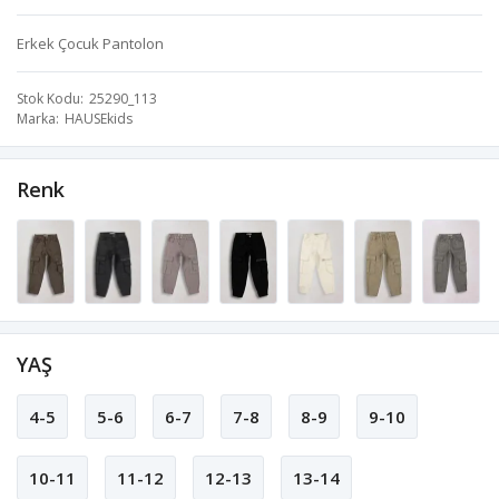
Erkek Çocuk Pantolon
Stok Kodu
25290_113
Marka
HAUSEkids
Renk
YAŞ
4-5
5-6
6-7
7-8
8-9
9-10
10-11
11-12
12-13
13-14