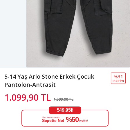
5-14 Yaş Arlo Stone Erkek Çocuk
%31
i̇ndi̇ri̇m
Pantolon-Antrasit
1.099,90 TL
1.599,90 TL
549,95₺
%50
Tüm İndirimlere Ek
Sepette Net
İndirim!