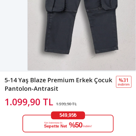
5-14 Yaş Blaze Premium Erkek Çocuk
%31
i̇ndi̇ri̇m
Pantolon-Antrasit
1.099,90 TL
1.599,90 TL
549,95₺
%50
Tüm İndirimlere Ek
Sepette Net
İndirim!