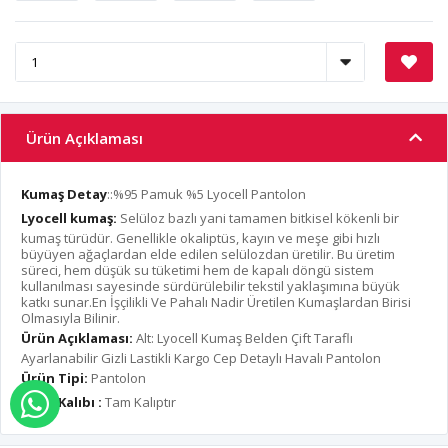
Ürün Açıklaması
Kumaş Detay
::%95 Pamuk %5 Lyocell Pantolon
Lyocell kumaş:
Selüloz bazlı yani tamamen bitkisel kökenli bir
kumaş türüdür. Genellikle okaliptüs, kayın ve meşe gibi hızlı
büyüyen ağaçlardan elde edilen selülozdan üretilir. Bu üretim
süreci, hem düşük su tüketimi hem de kapalı döngü sistem
kullanılması sayesinde sürdürülebilir tekstil yaklaşımına büyük
katkı sunar.En İşçilikli Ve Pahalı Nadir Üretilen Kumaşlardan Birisi
Olmasıyla Bilinir.
Ürün Açıklaması:
Alt: Lyocell Kumaş Belden Çift Taraflı
Ayarlanabilir Gizli Lastikli Kargo Cep Detaylı Havalı Pantolon
Ürün Tipi:
Pantolon
Ürün Kalıbı :
Tam Kalıptır
WHATSAPP İLE SİPARİŞ VER