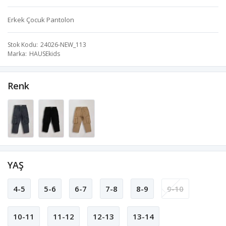
Erkek Çocuk Pantolon
Stok Kodu
24026-NEW_113
Marka
HAUSEkids
Renk
YAŞ
4-5
5-6
6-7
7-8
8-9
9-10
10-11
11-12
12-13
13-14