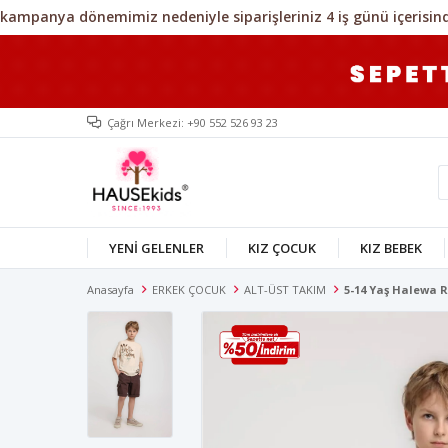
Çağrı Merkezi: +90 552 526 93 23
YENİ GELENLER
KIZ ÇOCUK
KIZ BEBEK
Anasayfa
ERKEK ÇOCUK
ALT-ÜST TAKIM
5-14 Yaş Halewa 