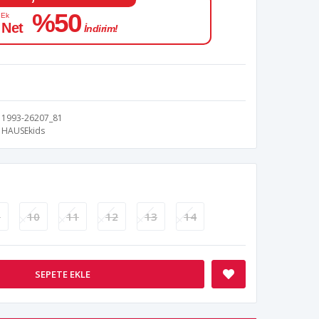
%50
 Ek
 Net
İndirim!
1993-26207_81
HAUSEkids
9
10
11
12
13
14
SEPETE EKLE