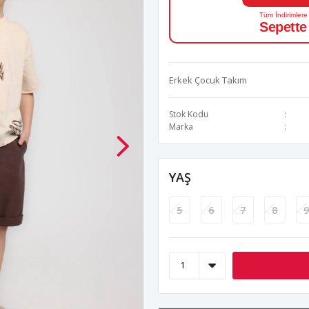
Tüm İndirimlere
Sepette
Erkek Çocuk Takım
Stok Kodu
Marka
YAŞ
5
6
7
8