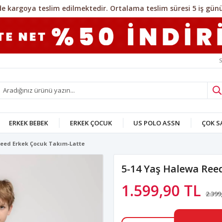
S
ERKEK BEBEK
ERKEK ÇOCUK
US POLO ASSN
ÇOK 
Reed Erkek Çocuk Takım-Latte
5-14 Yaş Halewa Ree
1.599,90 TL
2.399