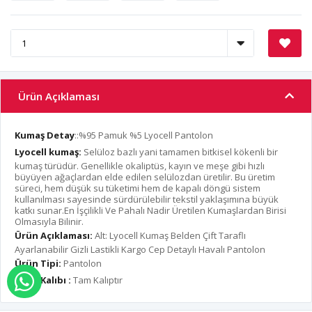
Ürün Açıklaması
Kumaş Detay
::%95 Pamuk %5 Lyocell Pantolon
Lyocell kumaş:
Selüloz bazlı yani tamamen bitkisel kökenli bir
kumaş türüdür. Genellikle okaliptüs, kayın ve meşe gibi hızlı
büyüyen ağaçlardan elde edilen selülozdan üretilir. Bu üretim
süreci, hem düşük su tüketimi hem de kapalı döngü sistem
kullanılması sayesinde sürdürülebilir tekstil yaklaşımına büyük
katkı sunar.En İşçilikli Ve Pahalı Nadir Üretilen Kumaşlardan Birisi
Olmasıyla Bilinir.
Ürün Açıklaması:
Alt: Lyocell Kumaş Belden Çift Taraflı
Ayarlanabilir Gizli Lastikli Kargo Cep Detaylı Havalı Pantolon
Ürün Tipi:
Pantolon
Ürün Kalıbı :
Tam Kalıptır
WHATSAPP İLE SİPARİŞ VER