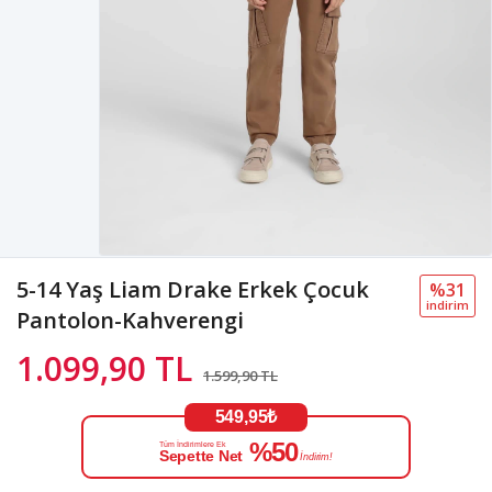
5-14 Yaş Liam Drake Erkek Çocuk
%31
i̇ndi̇ri̇m
Pantolon-Kahverengi
1.099,90 TL
1.599,90 TL
549,95₺
%50
Tüm İndirimlere Ek
Sepette Net
İndirim!