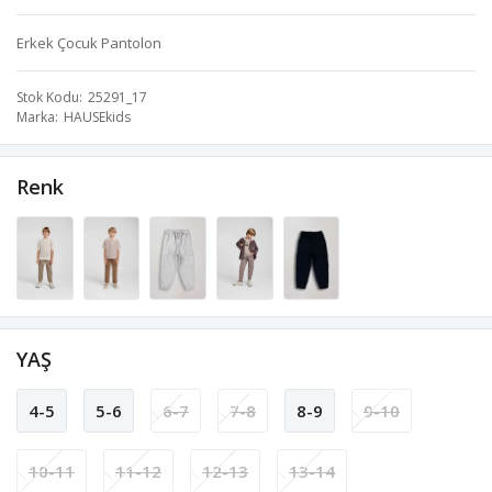
Erkek Çocuk Pantolon
Stok Kodu
25291_17
Marka
HAUSEkids
Renk
YAŞ
4-5
5-6
6-7
7-8
8-9
9-10
10-11
11-12
12-13
13-14