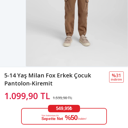
5-14 Yaş Milan Fox Erkek Çocuk
%31
i̇ndi̇ri̇m
Pantolon-Kiremit
1.099,90 TL
1.599,90 TL
549,95₺
%50
Tüm İndirimlere Ek
Sepette Net
İndirim!