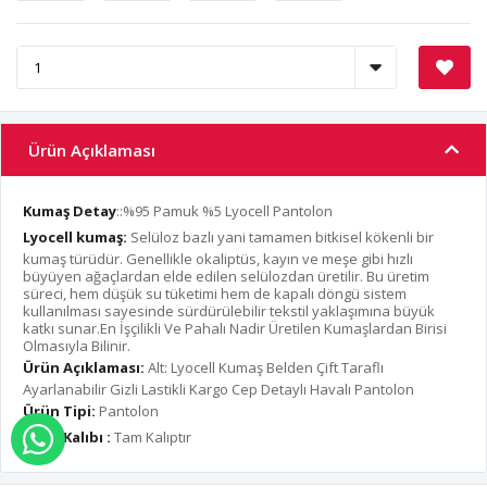
Ürün Açıklaması
Kumaş Detay
::%95 Pamuk %5 Lyocell Pantolon
Lyocell kumaş:
Selüloz bazlı yani tamamen bitkisel kökenli bir
kumaş türüdür. Genellikle okaliptüs, kayın ve meşe gibi hızlı
büyüyen ağaçlardan elde edilen selülozdan üretilir. Bu üretim
süreci, hem düşük su tüketimi hem de kapalı döngü sistem
kullanılması sayesinde sürdürülebilir tekstil yaklaşımına büyük
katkı sunar.En İşçilikli Ve Pahalı Nadir Üretilen Kumaşlardan Birisi
Olmasıyla Bilinir.
Ürün Açıklaması:
Alt: Lyocell Kumaş Belden Çift Taraflı
Ayarlanabilir Gizli Lastikli Kargo Cep Detaylı Havalı Pantolon
Ürün Tipi:
Pantolon
Ürün Kalıbı :
Tam Kalıptır
WHATSAPP İLE SİPARİŞ VER