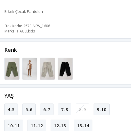
Erkek Çocuk Pantolon
Stok Kodu
2573-NEW_1606
Marka
HAUSEkids
Renk
YAŞ
4-5
5-6
6-7
7-8
8-9
9-10
10-11
11-12
12-13
13-14