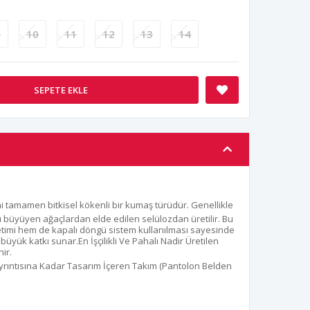
9
10
11
12
13
14
SEPETE EKLE
ani tamamen bitkisel kökenli bir kumaş türüdür. Genellikle
lı büyüyen ağaçlardan elde edilen selülozdan üretilir. Bu
etimi hem de kapalı döngü sistem kullanılması sayesinde
 büyük katkı sunar.En İşçilikli Ve Pahalı Nadir Üretilen
ir.
Ayrıntısına Kadar Tasarım İçeren Takım (Pantolon Belden