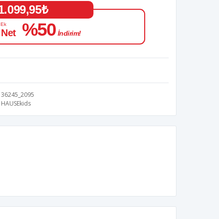
1.099,95₺
%50
 Ek
 Net
İndirim!
36245_2095
HAUSEkids