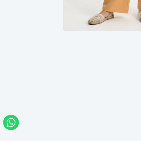
WHATSAPP İLE SİPARİŞ VER