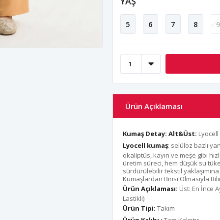
YAŞ
5
6
7
8
Ürün Açıklaması
Kumaş Detay:
Alt&Üst:
Lyocell
Lyocell kumaş
: selüloz bazlı y
okaliptüs, kayın ve meşe gibi hız
üretim süreci, hem düşük su tük
sürdürülebilir tekstil yaklaşımına
Kumaşlardan Birisi Olmasıyla Bilin
Ürün Açıklaması:
Üst: En İnce 
Lastikli)
Ürün Tipi:
Takım