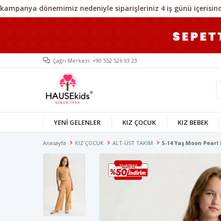
Çağrı Merkezi: +90 552 526 93 23
YENİ GELENLER
KIZ ÇOCUK
KIZ BEBEK
Anasayfa
KIZ ÇOCUK
ALT-ÜST TAKIM
5-14 Yaş Moon Pearl