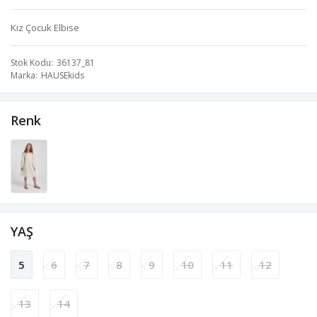
Kız Çocuk Elbise
Stok Kodu
36137_81
Marka
HAUSEkids
Renk
YAŞ
5
6
7
8
9
10
11
12
13
14