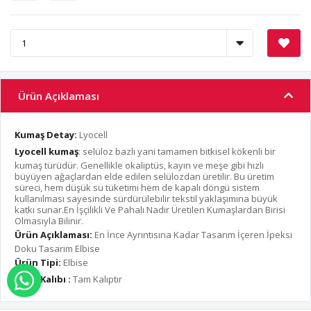
Ürün Açıklaması
Kumaş Detay:
Lyocell
Lyocell kumaş
: selüloz bazlı yani tamamen bitkisel kökenli bir
kumaş türüdür. Genellikle okaliptüs, kayın ve meşe gibi hızlı
büyüyen ağaçlardan elde edilen selülozdan üretilir. Bu üretim
süreci, hem düşük su tüketimi hem de kapalı döngü sistem
kullanılması sayesinde sürdürülebilir tekstil yaklaşımına büyük
katkı sunar.En İşçilikli Ve Pahalı Nadir Üretilen Kumaşlardan Birisi
Olmasıyla Bilinir.
Ürün Açıklaması:
En İnce Ayrıntısına Kadar Tasarım İçeren İpeksi
Doku Tasarım Elbise
Ürün Tipi:
Elbise
Ürün Kalıbı :
Tam Kalıptır
WHATSAPP İLE SİPARİŞ VER