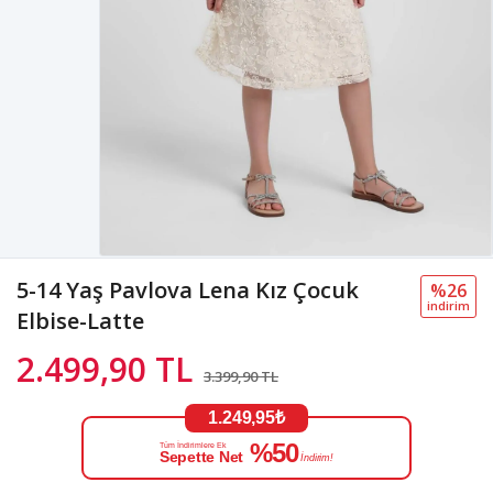
5-14 Yaş Pavlova Lena Kız Çocuk
%26
i̇ndi̇ri̇m
Elbise-Latte
2.499,90 TL
3.399,90 TL
1.249,95₺
%50
Tüm İndirimlere Ek
Sepette Net
İndirim!