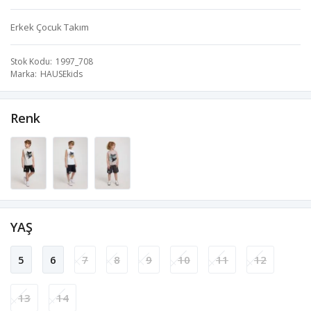
Erkek Çocuk Takım
Stok Kodu
1997_708
Marka
HAUSEkids
Renk
YAŞ
5
6
7
8
9
10
11
12
13
14