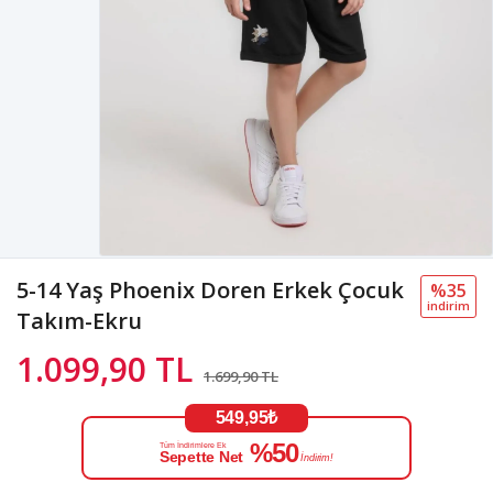
5-14 Yaş Phoenix Doren Erkek Çocuk
%35
i̇ndi̇ri̇m
Takım-Ekru
1.099,90 TL
1.699,90 TL
549,95₺
%50
Tüm İndirimlere Ek
Sepette Net
İndirim!