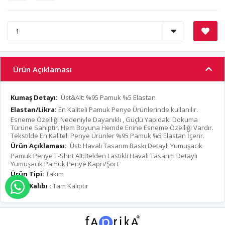
Ürün Açıklaması
Kumaş Detayı:
Üst&Alt: %95 Pamuk %5 Elastan
Elastan/Likra:
En Kaliteli Pamuk Penye Ürünlerinde kullanılır.
Esneme Özelliği Nedeniyle Dayanıklı , Güçlü Yapıdaki Dokuma
Türüne Sahiptir. Hem Boyuna Hemde Enine Esneme Özelliği Vardır.
Tekstilde En Kaliteli Penye Ürünler %95 Pamuk %5 Elastan İçerir.
Ürün Açıklaması:
Üst: Havalı Tasarım Baskı Detaylı Yumuşacık
Pamuk Penye T-Shırt Alt:Belden Lastikli Havalı Tasarım Detaylı
Yumuşacık Pamuk Penye Kapri/Şort
Ürün Tipi:
Takım
Ürün Kalıbı :
Tam Kalıptır
WHATSAPP İLE SİPARİŞ VER