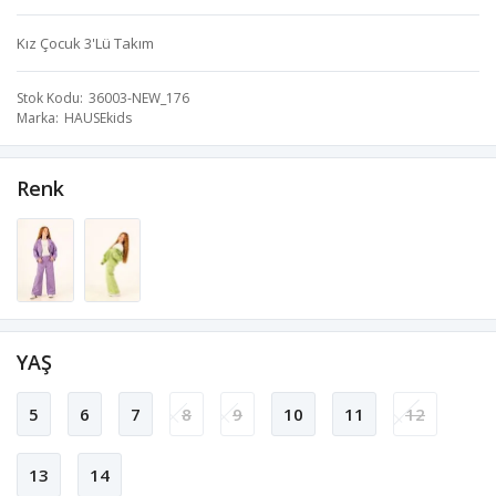
Kız Çocuk 3'Lü Takım
Stok Kodu
36003-NEW_176
Marka
HAUSEkids
Renk
YAŞ
5
6
7
8
9
10
11
12
13
14