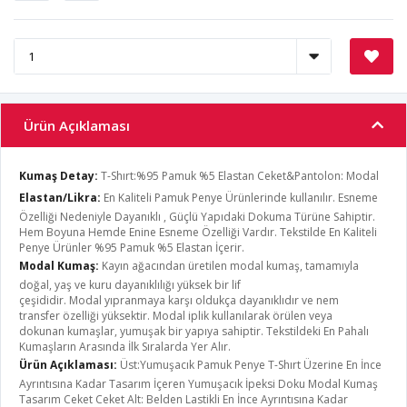
Ürün Açıklaması
Kumaş Detay:
T-Shırt:%95 Pamuk %5 Elastan Ceket&Pantolon: Modal
Elastan/Likra:
En Kaliteli Pamuk Penye Ürünlerinde kullanılır. Esneme
Özelliği Nedeniyle Dayanıklı , Güçlü Yapıdaki Dokuma Türüne Sahiptir.
Hem Boyuna Hemde Enine Esneme Özelliği Vardır. Tekstilde En Kaliteli
Penye Ürünler %95 Pamuk %5 Elastan İçerir.
Modal Kumaş:
Kayın ağacından üretilen modal kumaş, tamamıyla
doğal, yaş ve kuru dayanıklılığı yüksek bir lif
çeşididir. Modal yıpranmaya karşı oldukça dayanıklıdır ve nem
transfer özelliği yüksektir. Modal iplik kullanılarak örülen veya
dokunan kumaşlar, yumuşak bir yapıya sahiptir. Tekstildeki En Pahalı
Kumaşların Arasında İlk Sıralarda Yer Alır.
Ürün Açıklaması:
Üst:Yumuşacık Pamuk Penye T-Shırt Üzerine En İnce
Ayrıntısına Kadar Tasarım İçeren Yumuşacık İpeksi Doku Modal Kumaş
Tasarım Ceket Ceket Alt: Belden Lastikli En İnce Ayrıntısına Kadar