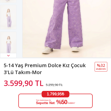
5-14 Yaş Premium Dolce Kız Çocuk
%32
i̇ndi̇ri̇m
3'Lü Takım-Mor
3.599,90 TL
5.299,90 TL
1.799,95₺
%50
Tüm İndirimlere Ek
Sepette Net
İndirim!