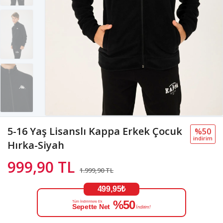
5-16 Yaş Lisanslı Kappa Erkek Çocuk
%50
i̇ndi̇ri̇m
Hırka-Siyah
999,90 TL
1.999,90 TL
499,95₺
%50
Tüm İndirimlere Ek
Sepette Net
İndirim!