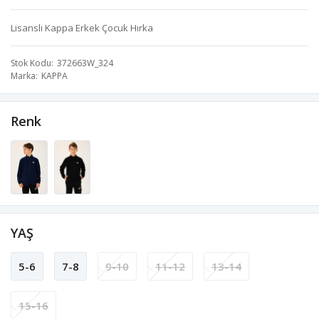
Lisanslı Kappa Erkek Çocuk Hırka
Stok Kodu
372663W_324
Marka
KAPPA
Renk
YAŞ
5-6
7-8
9-10
11-12
13-14
15-16