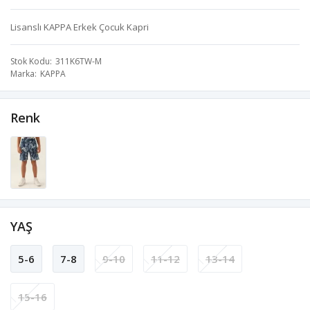
Lisanslı KAPPA Erkek Çocuk Kapri
Stok Kodu
311K6TW-M
Marka
KAPPA
Renk
YAŞ
5-6
7-8
9-10
11-12
13-14
15-16