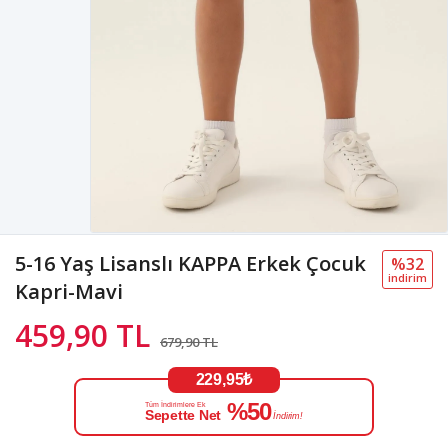
5-16 Yaş Lisanslı KAPPA Erkek Çocuk
%32
i̇ndi̇ri̇m
Kapri-Mavi
459,90 TL
679,90 TL
229,95₺
%50
Tüm İndirimlere Ek
Sepette Net
İndirim!