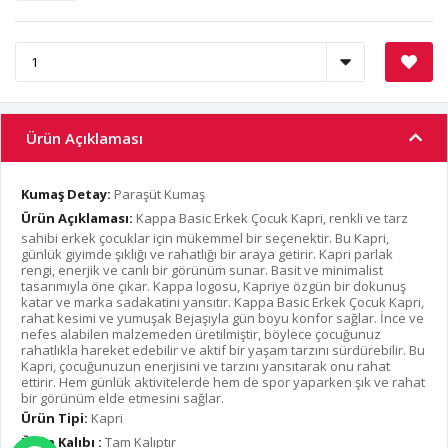
Ürün Açıklaması
Kumaş Detay:
Paraşüt Kumaş
Ürün Açıklaması:
Kappa Basic Erkek Çocuk Kapri, renkli ve tarz
sahibi erkek çocuklar için mükemmel bir seçenektir. Bu Kapri,
günlük giyimde şıklığı ve rahatlığı bir araya getirir. Kapri parlak
rengi, enerjik ve canlı bir görünüm sunar. Basit ve minimalist
tasarımıyla öne çıkar. Kappa logosu, Kapriye özgün bir dokunuş
katar ve marka sadakatini yansıtır. Kappa Basic Erkek Çocuk Kapri,
rahat kesimi ve yumuşak Bejaşıyla gün boyu konfor sağlar. İnce ve
nefes alabilen malzemeden üretilmiştir, böylece çocuğunuz
rahatlıkla hareket edebilir ve aktif bir yaşam tarzını sürdürebilir. Bu
Kapri, çocuğunuzun enerjisini ve tarzını yansıtarak onu rahat
ettirir. Hem günlük aktivitelerde hem de spor yaparken şık ve rahat
bir görünüm elde etmesini sağlar.
Ürün Tipi:
Kapri
Ürün Kalıbı :
Tam Kalıptır