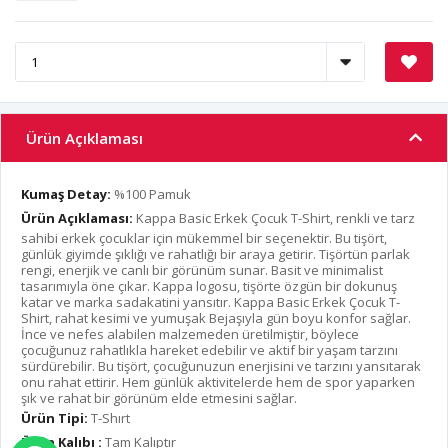
Ürün Açıklaması
Kumaş Detay:
%100 Pamuk
Ürün Açıklaması:
Kappa Basic Erkek Çocuk T-Shirt, renkli ve tarz
sahibi erkek çocuklar için mükemmel bir seçenektir. Bu tişört,
günlük giyimde şıklığı ve rahatlığı bir araya getirir. Tişörtün parlak
rengi, enerjik ve canlı bir görünüm sunar. Basit ve minimalist
tasarımıyla öne çıkar. Kappa logosu, tişörte özgün bir dokunuş
katar ve marka sadakatini yansıtır. Kappa Basic Erkek Çocuk T-
Shirt, rahat kesimi ve yumuşak Bejaşıyla gün boyu konfor sağlar.
İnce ve nefes alabilen malzemeden üretilmiştir, böylece
çocuğunuz rahatlıkla hareket edebilir ve aktif bir yaşam tarzını
sürdürebilir. Bu tişört, çocuğunuzun enerjisini ve tarzını yansıtarak
onu rahat ettirir. Hem günlük aktivitelerde hem de spor yaparken
şık ve rahat bir görünüm elde etmesini sağlar.
Ürün Tipi:
T-Shırt
Ürün Kalıbı :
Tam Kalıptır