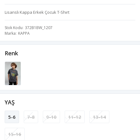
Lisanslı Kappa Erkek Çocuk T-Shırt
Stok Kodu
372B1BW_1207
Marka
KAPPA
Renk
YAŞ
5-6
7-8
9-10
11-12
13-14
15-16