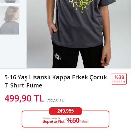
5-16 Yaş Lisanslı Kappa Erkek Çocuk
%38
i̇ndi̇ri̇m
T-Shırt-Füme
499,90 TL
799,90 TL
249,95₺
%50
Tüm İndirimlere Ek
Sepette Net
İndirim!