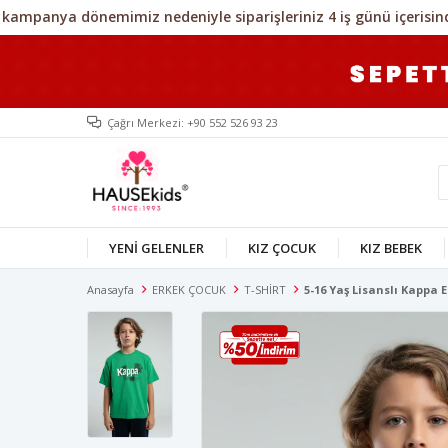
Çağrı Merkezi: +90 552 526 93 23
YENİ GELENLER
KIZ ÇOCUK
KIZ BEBEK
Anasayfa
ERKEK ÇOCUK
T-SHİRT
5-16 Yaş Lisanslı Kappa E