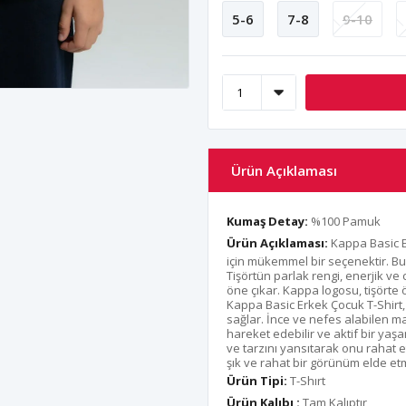
5-6
7-8
9-10
Ürün Açıklaması
Kumaş Detay:
%100 Pamuk
Ürün Açıklaması:
Kappa Basic Er
için mükemmel bir seçenektir. Bu ti
Tişörtün parlak rengi, enerjik ve
öne çıkar. Kappa logosu, tişörte
Kappa Basic Erkek Çocuk T-Shirt
sağlar. İnce ve nefes alabilen m
hareket edebilir ve aktif bir yaşa
ve tarzını yansıtarak onu rahat 
şık ve rahat bir görünüm elde etm
Ürün Tipi:
T-Shırt
Ürün Kalıbı :
Tam Kalıptır