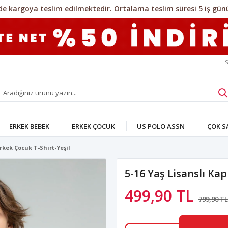
S
ERKEK BEBEK
ERKEK ÇOCUK
US POLO ASSN
ÇOK 
rkek Çocuk T-Shırt-Yeşil
5-16 Yaş Lisanslı Ka
499,90 TL
799,90 TL