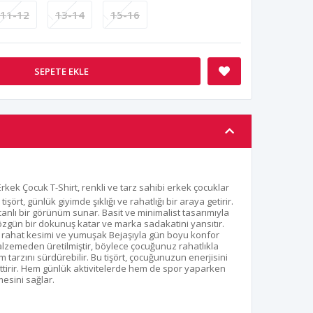
11-12
13-14
15-16
SEPETE EKLE
kek Çocuk T-Shirt, renkli ve tarz sahibi erkek çocuklar
şört, günlük giyimde şıklığı ve rahatlığı bir araya getirir.
 canlı bir görünüm sunar. Basit ve minimalist tasarımıyla
 özgün bir dokunuş katar ve marka sadakatini yansıtır.
, rahat kesimi ve yumuşak Bejaşıyla gün boyu konfor
alzemeden üretilmiştir, böylece çocuğunuz rahatlıkla
m tarzını sürdürebilir. Bu tişört, çocuğunuzun enerjisini
ettirir. Hem günlük aktivitelerde hem de spor yaparken
esini sağlar.