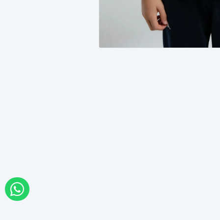
WHATSAPP İLE SİPARİŞ VER