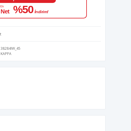
%50
 Ek
 Net
İndirim!
t
38284IW_45
KAPPA