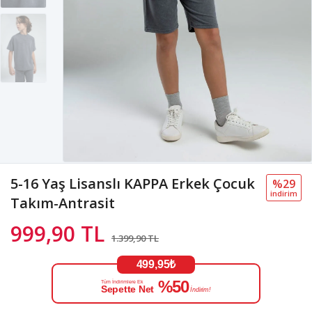
5-16 Yaş Lisanslı KAPPA Erkek Çocuk
%29
i̇ndi̇ri̇m
Takım-Antrasit
999,90 TL
1.399,90 TL
499,95₺
%50
Tüm İndirimlere Ek
Sepette Net
İndirim!