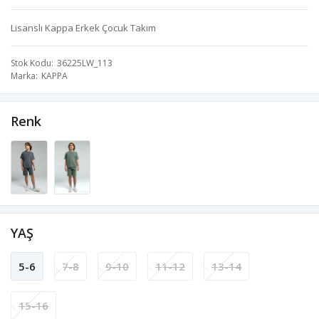
Lisanslı Kappa Erkek Çocuk Takım
Stok Kodu
36225LW_113
Marka
KAPPA
Renk
YAŞ
5-6
7-8
9-10
11-12
13-14
15-16