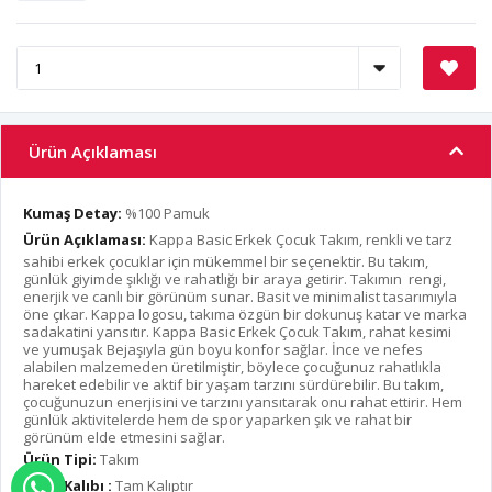
Ürün Açıklaması
Kumaş Detay:
%100 Pamuk
Ürün Açıklaması:
Kappa Basic Erkek Çocuk Takım, renkli ve tarz
sahibi erkek çocuklar için mükemmel bir seçenektir. Bu takım,
günlük giyimde şıklığı ve rahatlığı bir araya getirir. Takımın rengi,
enerjik ve canlı bir görünüm sunar. Basit ve minimalist tasarımıyla
öne çıkar. Kappa logosu, takıma özgün bir dokunuş katar ve marka
sadakatini yansıtır. Kappa Basic Erkek Çocuk Takım, rahat kesimi
ve yumuşak Bejaşıyla gün boyu konfor sağlar. İnce ve nefes
alabilen malzemeden üretilmiştir, böylece çocuğunuz rahatlıkla
hareket edebilir ve aktif bir yaşam tarzını sürdürebilir. Bu takım,
çocuğunuzun enerjisini ve tarzını yansıtarak onu rahat ettirir. Hem
günlük aktivitelerde hem de spor yaparken şık ve rahat bir
görünüm elde etmesini sağlar.
Ürün Tipi:
Takım
Ürün Kalıbı :
Tam Kalıptır
WHATSAPP İLE SİPARİŞ VER