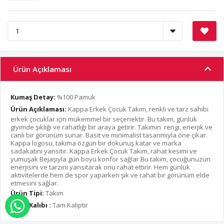
Ürün Açıklaması
Kumaş Detay:
%100 Pamuk
Ürün Açıklaması:
Kappa Erkek Çocuk Takım, renkli ve tarz sahibi
erkek çocuklar için mükemmel bir seçenektir. Bu takım, günlük
giyimde şıklığı ve rahatlığı bir araya getirir. Takımın rengi, enerjik ve
canlı bir görünüm sunar. Basit ve minimalist tasarımıyla öne çıkar.
Kappa logosu, takıma özgün bir dokunuş katar ve marka
sadakatini yansıtır. Kappa Erkek Çocuk Takım, rahat kesimi ve
yumuşak Bejaşıyla gün boyu konfor sağlar.Bu takım, çocuğunuzun
enerjisini ve tarzını yansıtarak onu rahat ettirir. Hem günlük
aktivitelerde hem de spor yaparken şık ve rahat bir görünüm elde
etmesini sağlar.
Ürün Tipi:
Takım
Ürün Kalıbı :
Tam Kalıptır
WHATSAPP İLE SİPARİŞ VER