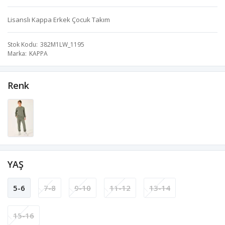
Lisanslı Kappa Erkek Çocuk Takım
Stok Kodu
382M1LW_1195
Marka
KAPPA
Renk
YAŞ
5-6
7-8
9-10
11-12
13-14
15-16