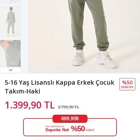
5-16 Yaş Lisanslı Kappa Erkek Çocuk
%50
i̇ndi̇ri̇m
Takım-Haki
1.399,90 TL
2.799,90 TL
699,95₺
%50
Tüm İndirimlere Ek
Sepette Net
İndirim!