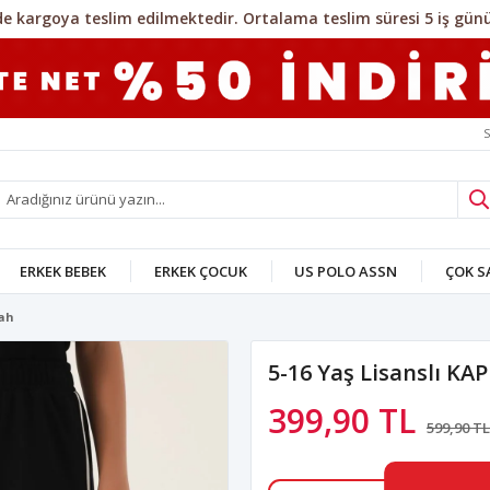
S
ERKEK BEBEK
ERKEK ÇOCUK
US POLO ASSN
ÇOK 
yah
5-16 Yaş Lisanslı KA
399,90 TL
599,90 TL