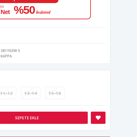
%50
 Ek
 Net
İndirim!
381Y63W-S
KAPPA
11-12
13-14
15-16
SEPETE EKLE