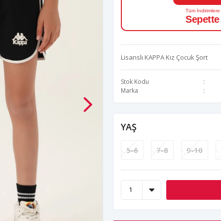
Tüm İndirimlere
Sepette
Lisanslı KAPPA Kız Çocuk Şort
Stok Kodu
Marka
YAŞ
5-6
7-8
9-10