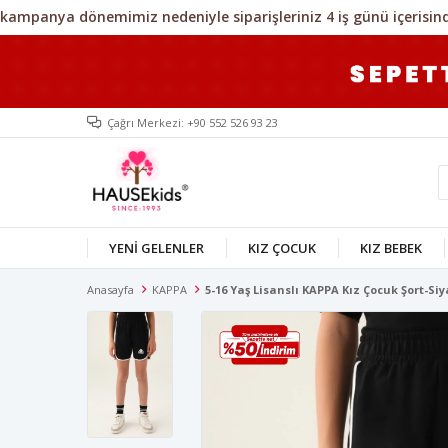
Çağrı Merkezi: +90 552 526 93 23
YENİ GELENLER
KIZ ÇOCUK
KIZ BEBEK
Anasayfa
KAPPA
5-16 Yaş Lisanslı KAPPA Kız Çocuk Şort-Si