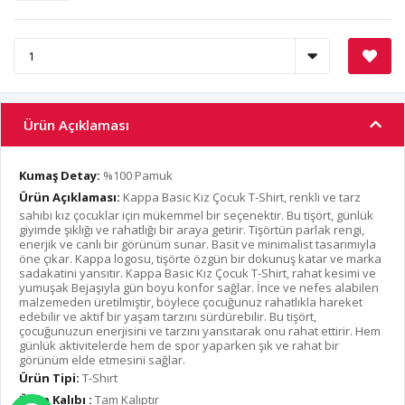
Ürün Açıklaması
Kumaş Detay:
%100 Pamuk
Ürün Açıklaması:
Kappa Basic Kız Çocuk T-Shirt, renkli ve tarz
sahibi kız çocuklar için mükemmel bir seçenektir. Bu tişört, günlük
giyimde şıklığı ve rahatlığı bir araya getirir. Tişörtün parlak rengi,
enerjik ve canlı bir görünüm sunar. Basit ve minimalist tasarımıyla
öne çıkar. Kappa logosu, tişörte özgün bir dokunuş katar ve marka
sadakatini yansıtır. Kappa Basic Kız Çocuk T-Shirt, rahat kesimi ve
yumuşak Bejaşıyla gün boyu konfor sağlar. İnce ve nefes alabilen
malzemeden üretilmiştir, böylece çocuğunuz rahatlıkla hareket
edebilir ve aktif bir yaşam tarzını sürdürebilir. Bu tişört,
çocuğunuzun enerjisini ve tarzını yansıtarak onu rahat ettirir. Hem
günlük aktivitelerde hem de spor yaparken şık ve rahat bir
görünüm elde etmesini sağlar.
Ürün Tipi:
T-Shırt
Ürün Kalıbı :
Tam Kalıptır