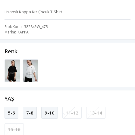
Lisanslı Kappa Kız Çocuk T-Shırt
Stok Kodu
38284PW_475
Marka
KAPPA
Renk
YAŞ
5-6
7-8
9-10
11-12
13-14
15-16