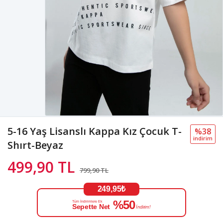
5-16 Yaş Lisanslı Kappa Kız Çocuk T-
%38
i̇ndi̇ri̇m
Shırt-Beyaz
499,90 TL
799,90 TL
249,95₺
%50
Tüm İndirimlere Ek
Sepette Net
İndirim!